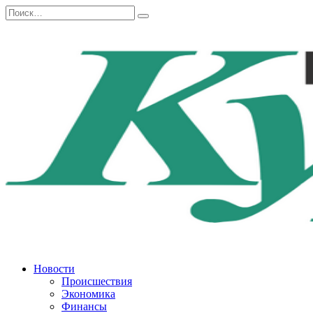
Перейти
Search
к
for:
содержанию
Новости
Происшествия
Экономика
Финансы