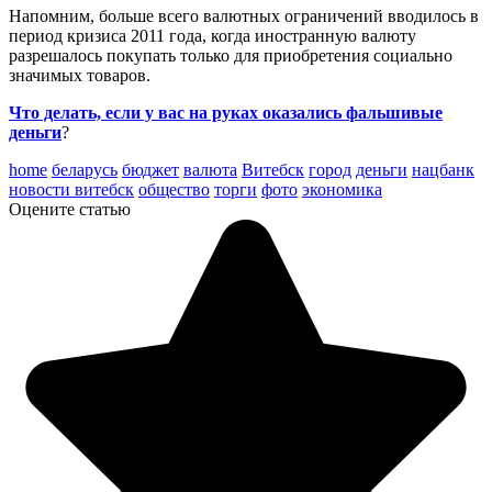
Напомним, больше всего валютных ограничений вводилось в
период кризиса 2011 года, когда иностранную валюту
разрешалось покупать только для приобретения социально
значимых товаров.
Что делать, если у вас на руках оказались фальшивые
деньги
?
home
беларусь
бюджет
валюта
Витебск
город
деньги
нацбанк
новости витебск
общество
торги
фото
экономика
Оцените статью