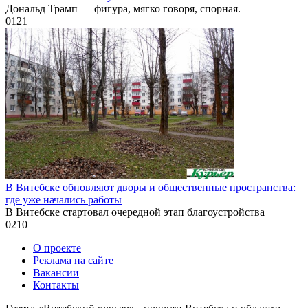
Дональд Трамп — фигура, мягко говоря, спорная.
0
121
В Витебске обновляют дворы и общественные пространства:
где уже начались работы
В Витебске стартовал очередной этап благоустройства
0
210
О проекте
Реклама на сайте
Вакансии
Контакты