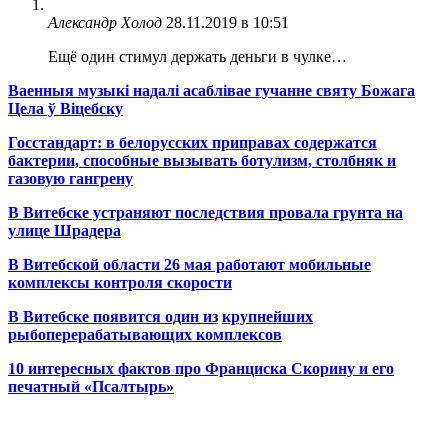
Александр Холод
28.11.2019 в 10:51
Ещё один стимул держать деньги в чулке…
Ваенныя музыкі надалі асаблівае гучанне святу Божага
Цела ў Віцебску
Госстандарт: в белорусских приправах содержатся
бактерии, способные вызывать ботулизм, столбняк и
газовую гангрену
В Витебске устраняют последствия провала грунта на
улице Шрадера
В Витебской области 26 мая работают мобильные
комплексы контроля скорости
В Витебске появится один из
крупнейших
рыбоперерабатывающих комплексов
10 интересных фактов про Франциска Скорину и его
печатный «Псалтырь»