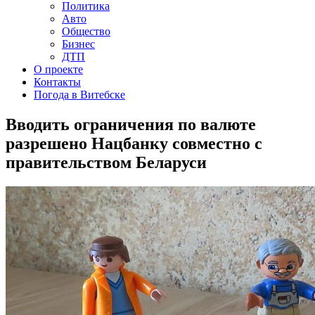
Политика
Авто
Общество
Бизнес
ДТП
О проекте
Контакты
Погода в Витебске
Вводить ограничения по валюте
разрешено Нацбанку совместно с
правительством Беларуси