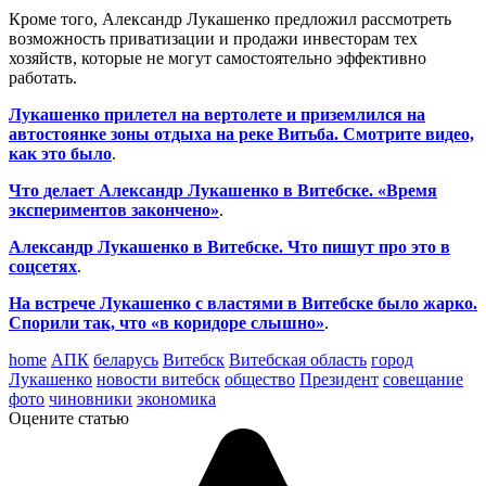
Кроме того, Александр Лукашенко предложил рассмотреть
возможность приватизации и продажи инвесторам тех
хозяйств, которые не могут самостоятельно эффективно
работать.
Лукашенко прилетел на вертолете и приземлился на
автостоянке зоны отдыха на реке Витьба. Смотрите видео,
как это было
.
Что делает Александр Лукашенко в Витебске. «Время
экспериментов закончено»
.
Александр Лукашенко в Витебске. Что пишут про это в
соцсетях
.
На встрече Лукашенко с властями в Витебске было жарко.
Спорили так, что «в коридоре слышно»
.
home
АПК
беларусь
Витебск
Витебская область
город
Лукашенко
новости витебск
общество
Президент
совещание
фото
чиновники
экономика
Оцените статью