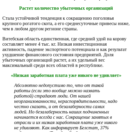
Растет количество убыточных организаций
Стала устойчивой
тенденция к сокращению поголовья
крупного рогатого скота
, а его среднесуточные привесы ниже,
чем в любом другом регионе страны.
Витебская область единственная, где средний удой на корову
составляет менее 4 тыс. кг. Низкая инвестиционная
активность, падение экспортного потенциала и как результат
ухудшение финансового состояния предприятий. Доля
убыточных организаций растет, а их удельный вес
максимальный среди всех областей в республике.
«Низкая заработная плата уже никого не удивляет»
Абсолютно недопустимо то, что от такой
работы (если это вообще можно назвать
работой) страдают люди. От нашей
неорганизованности, нераспорядительности, надо
честно сказать, и от безалаберности самих
людей. Но безалаберность наших подчиненных
начинается всегда с нас.
Сокращение занятых в
отрасли и их низкая заработная плата уже никого
не удивляют. Как информирует Белстат, 37%