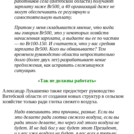
работников села
(Витебской области)
получают
зарплату ниже Br500, а 40 организаций даже не
могут обеспечивать ее регулярную и
самостоятельную выплату.
Притом у меня складывается мнение, что когда
мы говорим Br500, это у некоторых хозяйств
начисленная зарплата, а выдаете вы ее по частям
— по Br100-150. И считается, что у вас средняя
зарплата Br500. Кого вы обманываете? Тем
временем руководство области непростительно
долго
(более двух лет)
разрабатывает некие
предложения, как исправить сложившуюся
ситуацию.
«Так не должны работать»
Александр Лукашенко также предостерег руководство
Витебской области от создания новых структур в сельском
хозяйстве только ради глотка свежего воздуха.
Надо взвешивать эти причины, разные. Если вы
это делаете ради глотка свежего воздуха, если вы
ради этого делаете, то через год этого воздуха не
будет. И не дай бог у вас будет этот Президент,
и у вас уже воздуха не будет, я вас всех в тюрьму