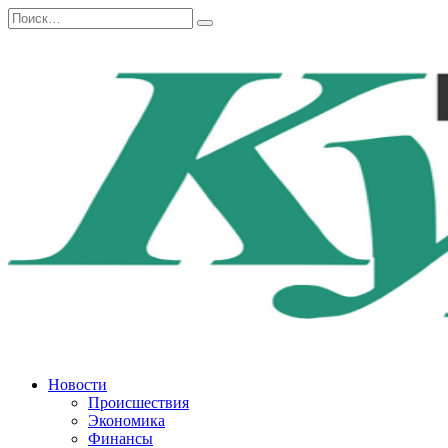
Перейти
Search
к
for:
содержанию
Новости
Происшествия
Экономика
Финансы