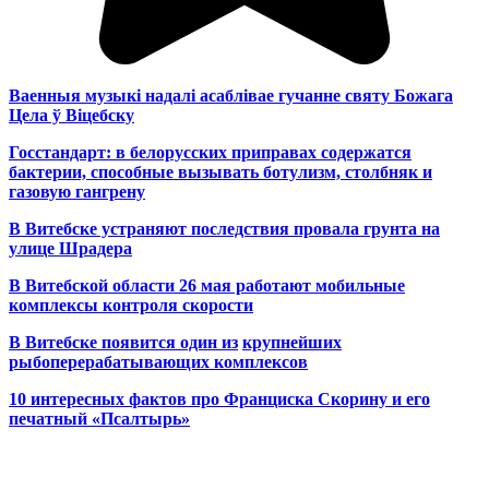
Ваенныя музыкі надалі асаблівае гучанне святу Божага
Цела ў Віцебску
Госстандарт: в белорусских приправах содержатся
бактерии, способные вызывать ботулизм, столбняк и
газовую гангрену
В Витебске устраняют последствия провала грунта на
улице Шрадера
В Витебской области 26 мая работают мобильные
комплексы контроля скорости
В Витебске появится один из
крупнейших
рыбоперерабатывающих комплексов
10 интересных фактов про Франциска Скорину и его
печатный «Псалтырь»