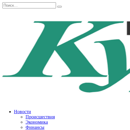
Перейти
Search
к
for:
содержанию
Новости
Происшествия
Экономика
Финансы