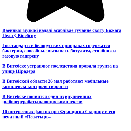
Ваенныя музыкі надалі асаблівае гучанне святу Божага
Цела ў Віцебску
Госстандарт: в белорусских приправах содержатся
бактерии, способные вызывать ботулизм, столбняк и
газовую гангрену
В Витебске устраняют последствия провала грунта на
улице Шрадера
В Витебской области 26 мая работают мобильные
комплексы контроля скорости
В Витебске появится один из
крупнейших
рыбоперерабатывающих комплексов
10 интересных фактов про Франциска Скорину и его
печатный «Псалтырь»