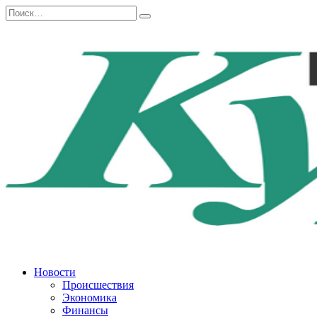
Перейти
Search
к
for:
содержанию
Новости
Происшествия
Экономика
Финансы