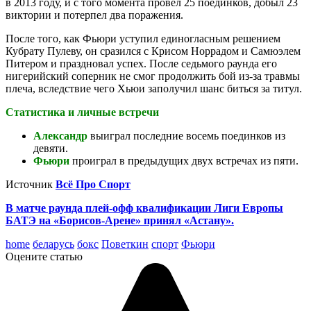
в 2013 году, и с того момента провел 25 поединков, добыл 23
виктории и потерпел два поражения.
После того, как Фьюри уступил единогласным решением
Кубрату Пулеву, он сразился с Крисом Норрадом и Самюэлем
Питером и праздновал успех. После седьмого раунда его
нигерийский соперник не смог продолжить бой из-за травмы
плеча, вследствие чего Хьюи заполучил шанс биться за титул.
Статистика и личные встречи
Александр
выиграл последние восемь поединков из
девяти.
Фьюри
проиграл в предыдущих двух встречах из пяти.
Источник
Всё Про Спорт
В матче раунда плей-офф квалификации Лиги Европы
БАТЭ на «Борисов-Арене» принял «Астану».
home
беларусь
бокс
Поветкин
спорт
Фьюри
Оцените статью