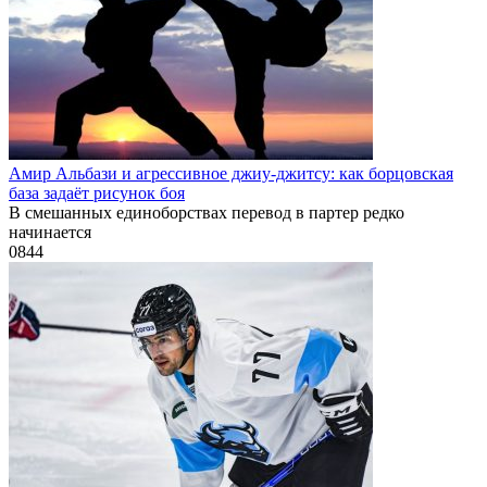
Амир Альбази и агрессивное джиу-джитсу: как борцовская
база задаёт рисунок боя
В смешанных единоборствах перевод в партер редко
начинается
0
844