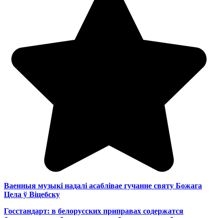
Ваенныя музыкі надалі асаблівае гучанне святу Божага
Цела ў Віцебску
Госстандарт: в белорусских приправах содержатся