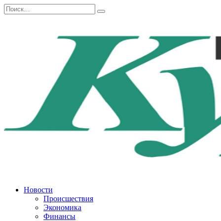
Перейти
Search
к
for:
содержанию
Новости
Происшествия
Экономика
Финансы