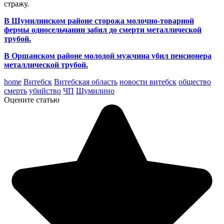
стражу.
В Шумилинском районе сторожа молочно-товарной
фермы односельчанин забил до смерти металлической
трубой.
В Оршанском районе молодой мужчина убил пенсионера
металлической трубой.
home
Витебск
Витебская область
новости витебск
общество
смерть
убийство
ЧП
Шумилино
Оцените статью