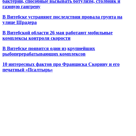
бактерии, способные вызывать ботулизм, столбняк и
газовую гангрену
В Витебске устраняют последствия провала грунта на
улице Шрадера
В Витебской области 26 мая работают мобильные
комплексы контроля скорости
В Витебске появится один из
крупнейших
рыбоперерабатывающих комплексов
10 интересных фактов про Франциска Скорину и его
печатный «Псалтырь»