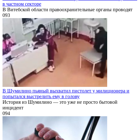
в частном секторе
В Витебской области правоохранительные органы проводят
0
93
В Шумилино пьяный выхватил пистолет у милиционера и
попытался выстрелить ему в голову
История из Шумилино — это уже не просто бытовой
инцидент
0
94