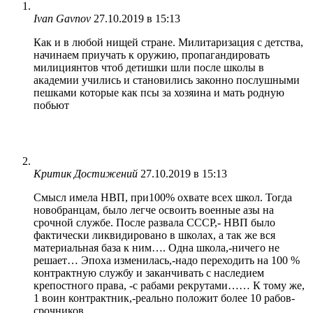
Ivan Gavnov
27.10.2019 в 15:13
Как и в любой нищей стране. Милитаризация с детства,
начинаем приучать к оружию, пропагандировать
милициянтов чтоб детишки шли после школы в
академии учились и становились законно послушными
пешками которые как псы за хозяина и мать родную
побьют
Критик Достижений
27.10.2019 в 15:13
Смысл имела НВП, при100% охвате всех школ. Тогда
новобранцам, было легче освоить военные азы на
срочной службе. После развала СССР,- НВП было
фактически ликвидировано в школах, а так же вся
материальная база к ним…. Одна школа,-ничего не
решает… Эпоха изменилась,-надо переходить на 100 %
контрактную службу и заканчивать с наследием
крепостного права, -с рабами рекрутами…… К тому же,
1 воин контрактник,-реально положит более 10 рабов-
срочников…..