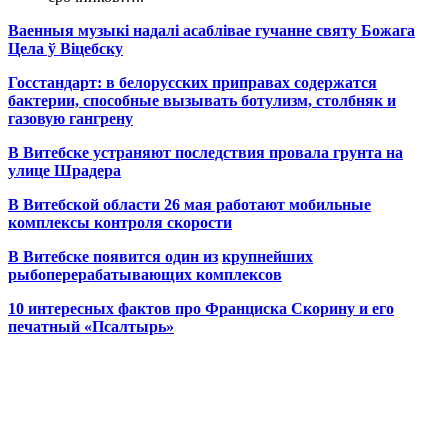
Ваенныя музыкі надалі асаблівае гучанне святу Божага
Цела ў Віцебску
Госстандарт: в белорусских приправах содержатся
бактерии, способные вызывать ботулизм, столбняк и
газовую гангрену
В Витебске устраняют последствия провала грунта на
улице Шрадера
В Витебской области 26 мая работают мобильные
комплексы контроля скорости
В Витебске появится один из
крупнейших
рыбоперерабатывающих комплексов
10 интересных фактов про Франциска Скорину и его
печатный «Псалтырь»