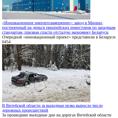
«Инновационное импортозамещение»: завод в Миорах,
построенный на деньги европейских инвесторов по западным
стандартам, призван спасти отсталую экономику Беларуси
Очередной «инновационный проект» представили в Беларуси
0
454
В Витебской области за выходные резко выросло число
дорожных происшествий
За прошедшие выходные дни на дорогах Витебской области