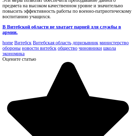
Эти меры позволят обеспечить преподавание данного
предмета на высоком качественном уровне и значительно
повысить эффективность работы по военно-патриотическому
воспитанию учащихся.
В Витебской области не хватает парней для службы в
армии.
home
Витебск
Витебская область
дпризывник
министерство
обороны
новости витебск
общество
чиновники
школа
экономика
Оцените статью