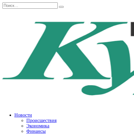
Перейти
Search
к
for:
содержанию
Новости
Происшествия
Экономика
Финансы