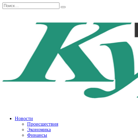
Перейти
Search
к
for:
содержанию
Новости
Происшествия
Экономика
Финансы