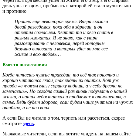
Через полтора месяца ушёл из жизни его отец, а его старшая
дочь ушла из дома, пребывать в которой ей стало мучительно
и противно.
Прошло еще некоторое время. Вчера сказала —
давай разведемся, пока оба в здравии, и он
ответил согласием. Хватит то и дело спать в
разных комнатах. Я не знаю, как с утра
разговаривать с человеком, перед которым
безумно виновата и которых убил во мне всё
живое и всю любовь…
Вместо послесловия
Когда читаешь чужие трагедии, то всё так понятно и
хорошо читаются люди, так видны их ошибки. Вот уж
правда «в чужом глазу соринку видишь, а у себя бревна не
замечаешь». Но сегодня самый раз вновь подумать о нашей
жизни, о наших недостатках и проблемах в отношениях, в
семье. Ведь будет здорово, если будем чаще учиться на чужих
ошибках, а не на своих.
А если Вы не читали о том, терпеть или расстаться, скорее
смотрите
здесь
.
Уважаемые читатели, если вы хотите увидеть на нашем сайте