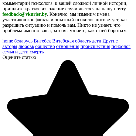
комментарий психолога к вашей сложной личной истории,
пришлите краткое изложение случившегося на нашу почту
feedback@vkurier.by
. Конечно, мы изменим имена
участников конфликта и опытный психолог посоветует, как
разрешить ситуацию и помочь вам. Никто не узнает, что
проблема именно ваша, зато вы узнаете, как с ней бороться.
home
беларусь
Витебск
Витебская область
дети
Другие
авторы
любовь
общество
отношения
происшествия
психолог
семья и дети
смерть
Оцените статью