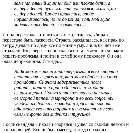
замечательный муж ни был или плохие дети, я
выберу детей, буду жалеть потом всю жизнь, но
выберу детей. Вроде справились, вроде
нормализовалось, но не до конца, если мой муж
задевал моих детей, я взрывалась…
И она перестала готовить для него, стирать, убирать,
перестала быть ласковой. Страсть рассыпалась, как прах по
ветру. Делала по дому всё по-минимуму, лишь бы дети не
страдали. Еще через год он сдался и стал мягче, предложил
решать проблемы и пойти к семейному психологу. Он она
была непреклонна. И тогда…
Видя мой жесткий характер, когда я всех видала и
втаптываю в грязь тех, кто меня обидел, он стал
пропадать. Сначала задерживаться после
работы, потом и припоздняться, и уходить
слишком рано. Ночью я приложила его пальчик к
сенсорной панели смартфона и во всех соцсетях
увидела их фотки с молодой и красивой, как она
обнимает его в ресторанах и высылает ему свои
смелые фото без лифчика и трусиков.
После скандала Николай собрался и ушёл со своими детьми и
частью вещей. Его не было месяц, и тогда начались