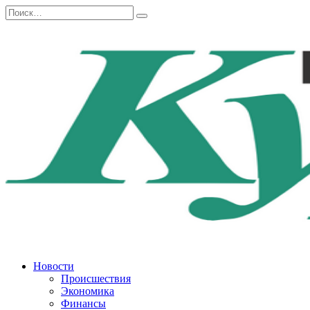
Перейти
Search
к
for:
содержанию
Новости
Происшествия
Экономика
Финансы