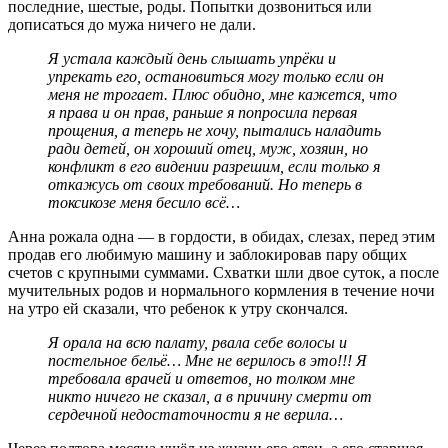
последние, шестые, роды. Попытки дозвониться или
дописаться до мужа ничего не дали.
Я устала каждый день слышать упрёки и
упрекать его, остановиться могу только если он
меня не трогает. Плюс обидно, мне кажется, что
я права и он прав, раньше я попросила первая
прощения, а теперь не хочу, пытались наладить
ради детей, он хороший отец, муж, хозяин, но
конфликт в его видении разрешим, если только я
откажусь от своих требований. Но теперь в
токсикозе меня бесило всё…
Анна рожала одна — в гордости, в обидах, слезах, перед этим
продав его любимую машину и заблокировав пару общих
счетов с крупными суммами. Схватки шли двое суток, а после
мучительных родов и нормального кормления в течение ночи
на утро ей сказали, что ребенок к утру скончался.
Я орала на всю палату, рвала себе волосы и
постельное бельё… Мне не верилось в это!!! Я
требовала врачей и ответов, но толком мне
никто ничего не сказал, а в причину смерти от
сердечной недостаточности я не верила…