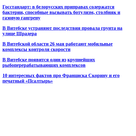
Госстандарт: в белорусских приправах содержатся
бактерии, способные вызывать ботулизм, столбняк и
газовую гангрену
В Витебске устраняют последствия провала грунта на
улице Шрадера
В Витебской области 26 мая работают мобильные
комплексы контроля скорости
В Витебске появится один из
крупнейших
рыбоперерабатывающих комплексов
10 интересных фактов про Франциска Скорину и его
печатный «Псалтырь»