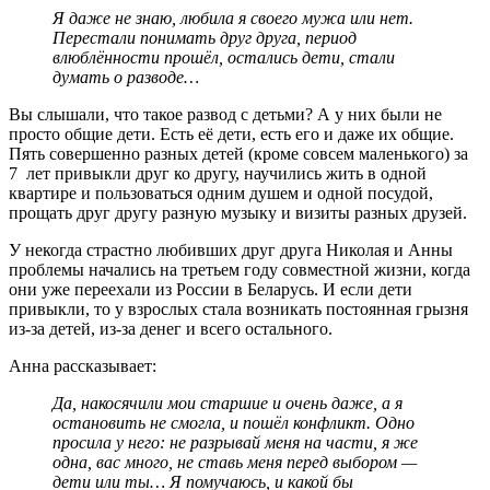
Я даже не знаю, любила я своего мужа или нет.
Перестали понимать друг друга, период
влюблённости прошёл, остались дети, стали
думать о разводе…
Вы слышали, что такое развод с детьми? А у них были не
просто общие дети. Есть её дети, есть его и даже их общие.
Пять совершенно разных детей (кроме совсем маленького) за
7 лет привыкли друг ко другу, научились жить в одной
квартире и пользоваться одним душем и одной посудой,
прощать друг другу разную музыку и визиты разных друзей.
У некогда страстно любивших друг друга Николая и Анны
проблемы начались на третьем году совместной жизни, когда
они уже переехали из России в Беларусь. И если дети
привыкли, то у взрослых стала возникать постоянная грызня
из-за детей, из-за денег и всего остального.
Анна рассказывает:
Да, накосячили мои старшие и очень даже, а я
остановить не смогла, и пошёл конфликт. Одно
просила у него: не разрывай меня на части, я же
одна, вас много, не ставь меня перед выбором —
дети или ты… Я помучаюсь, и какой бы