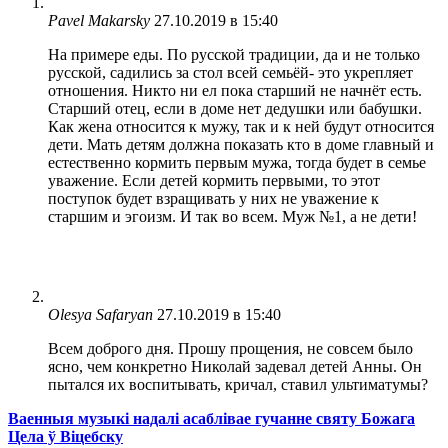
Pavel Makarsky
27.10.2019 в 15:40
На примере еды. По русской традиции, да и не только
русской, садились за стол всей семьёй- это укрепляет
отношения. Никто ни ел пока старший не начнёт есть.
Старший отец, если в доме нет дедушки или бабушки.
Как жена относится к мужу, так и к ней будут относится
дети. Мать детям должна показать кто в доме главный и
естественно кормить первым мужа, тогда будет в семье
уважение. Если детей кормить первыми, то этот
поступок будет взращивать у них не уважение к
старшим и эгоизм. И так во всем. Муж №1, а не дети!
Olesya Safaryan
27.10.2019 в 15:40
Всем доброго дня. Прошу прощения, не совсем было
ясно, чем конкретно Николай задевал детей Анны. Он
пытался их воспитывать, кричал, ставил ультиматумы?
Ваенныя музыкі надалі асаблівае гучанне святу Божага
Цела ў Віцебску