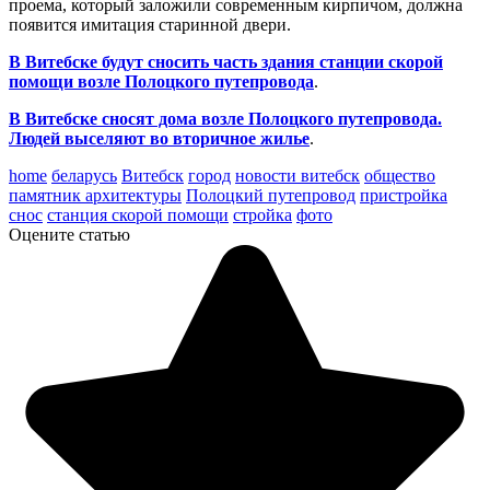
проема, который заложили современным кирпичом, должна
появится имитация старинной двери.
В Витебске будут сносить часть здания станции скорой
помощи возле Полоцкого путепровода
.
В Витебске сносят дома возле Полоцкого путепровода.
Людей выселяют во вторичное жилье
.
home
беларусь
Витебск
город
новости витебск
общество
памятник архитектуры
Полоцкий путепровод
пристройка
снос
станция скорой помощи
стройка
фото
Оцените статью