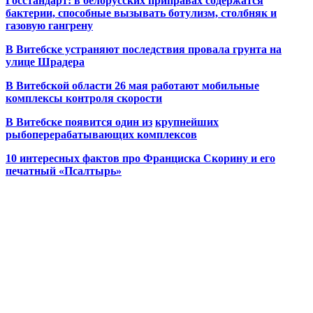
Госстандарт: в белорусских приправах содержатся
бактерии, способные вызывать ботулизм, столбняк и
газовую гангрену
В Витебске устраняют последствия провала грунта на
улице Шрадера
В Витебской области 26 мая работают мобильные
комплексы контроля скорости
В Витебске появится один из
крупнейших
рыбоперерабатывающих комплексов
10 интересных фактов про Франциска Скорину и его
печатный «Псалтырь»