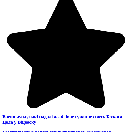
Ваенныя музыкі надалі асаблівае гучанне святу Божага
Цела ў Віцебску