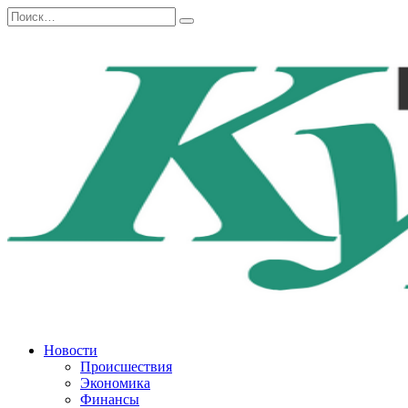
Перейти
Search
к
for:
содержанию
Новости
Происшествия
Экономика
Финансы