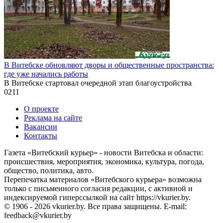
В Витебске обновляют дворы и общественные пространства:
где уже начались работы
В Витебске стартовал очередной этап благоустройства
0
211
О проекте
Реклама на сайте
Вакансии
Контакты
Газета «Витебский курьер» - новости Витебска и области:
происшествия, мероприятия, экономика, культура, погода,
общество, политика, авто.
Перепечатка материалов «Витебского курьера» возможна
только с письменного согласия редакции, с активной и
индексируемой гиперссылкой на сайт https://vkurier.by.
© 1906 - 2026 vkurier.by. Все права защищены. E-mail:
feedback@vkurier.by