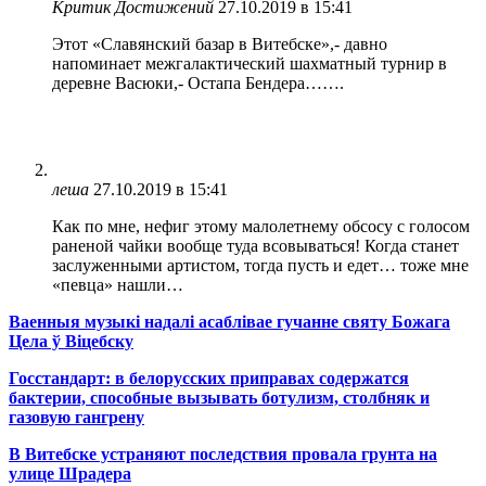
Критик Достижений
27.10.2019 в 15:41
Этот «Славянский базар в Витебске»,- давно
напоминает межгалактический шахматный турнир в
деревне Васюки,- Остапа Бендера…….
леша
27.10.2019 в 15:41
Как по мне, нефиг этому малолетнему обсосу с голосом
раненой чайки вообще туда всовываться! Когда станет
заслуженными артистом, тогда пусть и едет… тоже мне
«певца» нашли…
Ваенныя музыкі надалі асаблівае гучанне святу Божага
Цела ў Віцебску
Госстандарт: в белорусских приправах содержатся
бактерии, способные вызывать ботулизм, столбняк и
газовую гангрену
В Витебске устраняют последствия провала грунта на
улице Шрадера