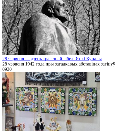
28 чэрвеня — дзень трагічнай гібелі Янкі Купалы
28 чэрвеня 1942 года пры загадкавых абставінах загінуў
0
930