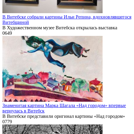
В Витебске собрали картины Ильи Репина, вдохновлявшегося
Витебщиной
В Художественном музее Витебска открылась выставка
0
649
Знаменитая картина Марка Шагала «Над городом» впервые
вернулась в Витебск
В Витебске представили оригинал картины «Над городом»
0
779