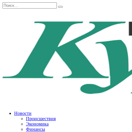
Перейти
Search
к
for:
содержанию
Новости
Происшествия
Экономика
Финансы