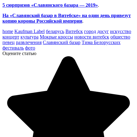
5 сюрпризов «Славянского базара — 2019»
.
На «Славянский базар в Витебске» на один день привезут
копию короны Российской империи
.
home
Kaufman Label
беларусь
Витебск
город
досуг
искусство
концерт
культура
Мокрые кроссы
новости витебск
общество
певец
развлечения
Славянский базар
Тима Белорусских
фестиваль
фото
Оцените статью