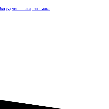
йко
суд
чиновники
экономика