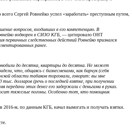
 всего Сергей Ровнейко успел «заработать» преступным путем,
шение вопросов, входивших в его компетенцию. В
овнейко водворен в СИЗО КГБ,
— цитировало ОНТ
ния первичных следственных действий Ровнейко признался
кументированных ранее.
втомобили до десятка, квартиры до десятка. Не может
дели, что, общаясь с бизнесменами, как барчук (себя
нской области табаком торговали, говорит: вы мне
тыс. долларов (речь о последней взятке, при получении
 передачи этих денег его задержали с деньгами в руках.
 носит тяжелые погоны. Особенно тот, кто помощник
 2016-м, по данным КГБ, начал вымогать и получать взятки.
те.