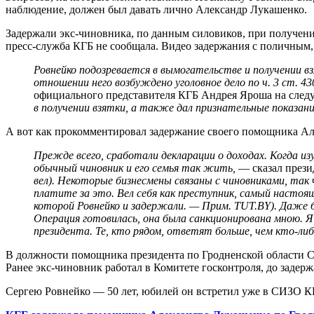
наблюдение, должен был давать лично Александр Лукашенко.
Задержали экс-чиновника, по данным силовиков, при получении
пресс-служба КГБ не сообщала. Видео задержания с поличным,
Ровнейко подозревается в вымогательстве и получении вз
отношении него возбуждено уголовное дело по ч. 3 ст. 
официального представителя КГБ Андрея Яроша на след
в получении взятки, а также дал признательные показан
А вот как прокомментировал задержание своего помощника А
Прежде всего, сработали декларации о доходах. Когда из
обычный чиновник и его семья так жить,
— сказал прези
вел). Некоторые бизнесмены связаны с чиновниками, так
платите за это. Вел себя как преступник, самый настоящ
которой Ровнейко и задержали. — Прим. TUT.BY). Даже б
Операция готовилась, она была санкционирована мною. 
президента. Те, кто рядом, ответят больше, чем кто-либ
В должности помощника президента по Гродненской области Сер
Ранее экс-чиновник работал в Комитете госконтроля, до задер
Сергею Ровнейко — 50 лет, юбилей он встретил уже в СИЗО КГБ