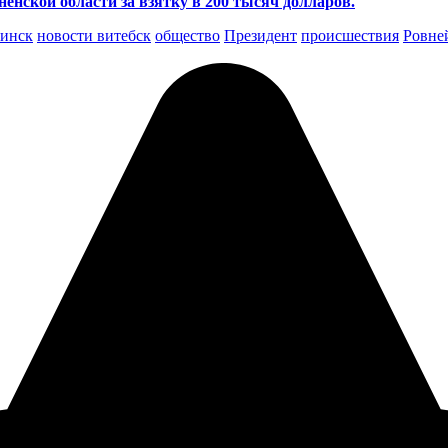
нской области за взятку в 200 тысяч долларов.
инск
новости витебск
общество
Президент
происшествия
Ровне