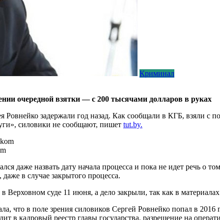
Криминал
ении очередной взятки — с 200 тысячами долларов в руках
 Ровнейко задержали год назад. Как сообщали в КГБ, взяли с п
луги», силовики не сообщают, пишет
tut.by.
om
лся даже назвать дату начала процесса и пока не идет речь о том
 даже в случае закрытого процесса.
в Верховном суде 11 июня, а дело закрыли, так как в материалах
а, что в поле зрения силовиков Сергей Ровнейко попал в 2016 г
дит в кадровый реестр главы государства, разрешение на опера