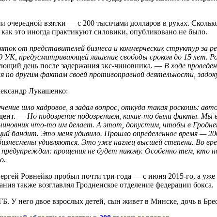
 очередной взятки — с 200 тысячами долларов в руках. Сколько
 как это иногда практикуют силовики, опубликовано не было.
яток от представителей бизнеса и коммерческих структур за ре
430 УК, предусматривающей лишение свободы сроком до 15 лет. Р
ующий день после задержания экс-чиновника. —
В ходе проведе
ия по другим фактам своей противоправной деятельности, задо
лександр Лукашенко:
учение шло кадровое, я задал вопрос, откуда такая роскошь: а
дент. —
Но подозрение подозрением, какие-то были факты. Мы ви
 чиновник что-то им делает. А этот, допустим, чтобы в Гродне
ий бандит. Это меня удивило. Прошло определенное время — 200 
изнесмены удивляются. Это уже наглец высшей степени. Во время
Я предупреждал: прощения не будет никому. Особенно тем, кто
о.
гей Ровнейко пробыл почти три года — с июня 2015-го, а уже в
жания также возглавлял Гродненское отделение федерации бокса.
. У него двое взрослых детей, сын живет в Минске, дочь в Брес