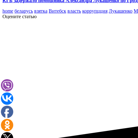
КГБ задержало помощника Александра Лукашенко по Гродне
home
беларусь
взятка
Витебск
власть
коррупцция
Лукашенко
М
Оцените статью