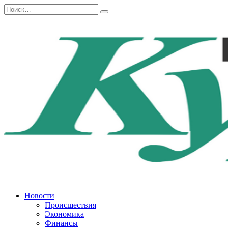
Перейти
Search
к
for:
содержанию
Новости
Происшествия
Экономика
Финансы