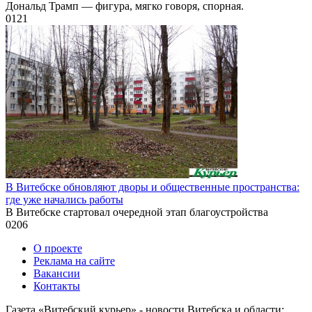
Дональд Трамп — фигура, мягко говоря, спорная.
0
121
В Витебске обновляют дворы и общественные пространства:
где уже начались работы
В Витебске стартовал очередной этап благоустройства
0
206
О проекте
Реклама на сайте
Вакансии
Контакты
Газета «Витебский курьер» - новости Витебска и области: