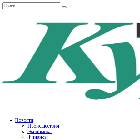
Перейти
Search
к
for:
содержанию
Новости
Происшествия
Экономика
Финансы