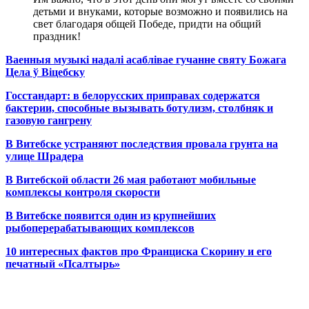
детьми и внуками, которые возможно и появились на
свет благодаря общей Победе, придти на общий
праздник!
Ваенныя музыкі надалі асаблівае гучанне святу Божага
Цела ў Віцебску
Госстандарт: в белорусских приправах содержатся
бактерии, способные вызывать ботулизм, столбняк и
газовую гангрену
В Витебске устраняют последствия провала грунта на
улице Шрадера
В Витебской области 26 мая работают мобильные
комплексы контроля скорости
В Витебске появится один из
крупнейших
рыбоперерабатывающих комплексов
10 интересных фактов про Франциска Скорину и его
печатный «Псалтырь»