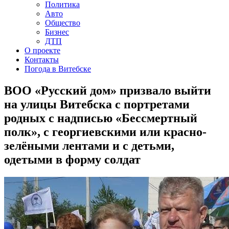
Политика
Авто
Общество
Бизнес
ДТП
О проекте
Контакты
Погода в Витебске
ВОО «Русский дом» призвало выйти
на улицы Витебска с портретами
родных с надписью «Бессмертный
полк», с георгиевскими или красно-
зелёными лентами и с детьми,
одетыми в форму солдат