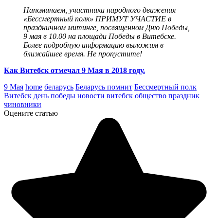
Напоминаем, участники народного движения
«Бессмертный полк» ПРИМУТ УЧАСТИЕ в
праздничном митинге, посвященном Дню Победы,
9 мая в 10.00 на площади Победы в Витебске.
Более подробную информацию выложим в
ближайшее время. Не пропустите!
Как Витебск отмечал 9 Мая в 2018 году.
9 Мая
home
беларусь
Беларусь помнит
Бессмертный полк
Витебск
день победы
новости витебск
общество
праздник
чиновники
Оцените статью