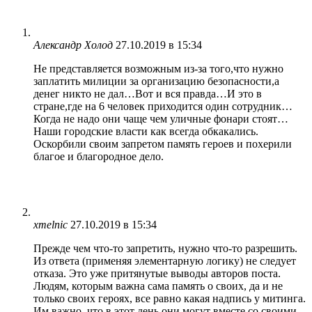
Александр Холод
27.10.2019 в 15:34
Не представляется возможным из-за того,что нужно
заплатить милиции за организацию безопасности,а
денег никто не дал…Вот и вся правда…И это в
стране,где на 6 человек приходится один сотрудник…
Когда не надо они чаще чем уличные фонари стоят…
Наши городские власти как всегда обкакались.
Оскорбили своим запретом память героев и похерили
благое и благородное дело.
xmelnic
27.10.2019 в 15:34
Прежде чем что-то запретить, нужно что-то разрешить.
Из ответа (применяя элементарную логику) не следует
отказа. Это уже притянутые выводы авторов поста.
Людям, которым важна сама память о своих, да и не
только своих героях, все равно какая надпись у митинга.
Им важно, что в этот день они могут вместе со своими