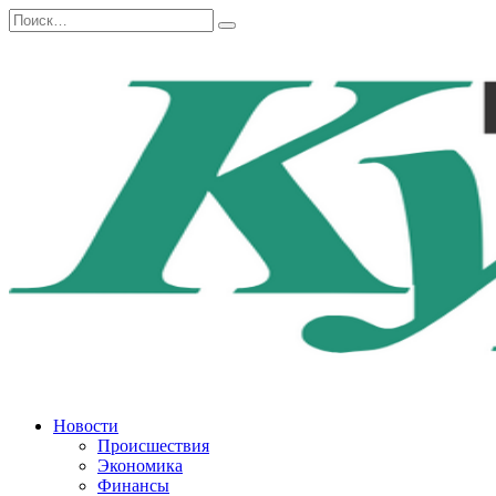
Перейти
Search
к
for:
содержанию
Новости
Происшествия
Экономика
Финансы