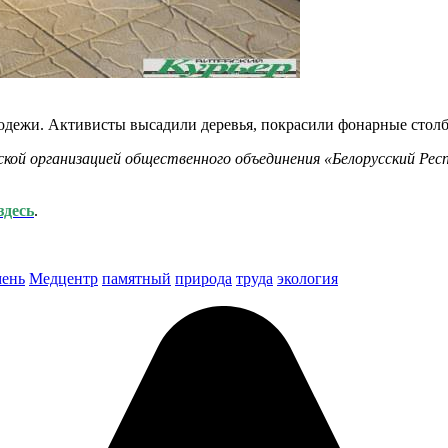
олодежи. Активисты высадили деревья, покрасили фонарные столб
кой организацией общественного объединения «Белорусский Рес
здесь
.
мень
Медцентр
памятный
природа
труда
экология