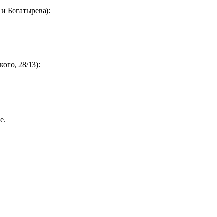
и Богатырева):
ого, 28/13):
е.