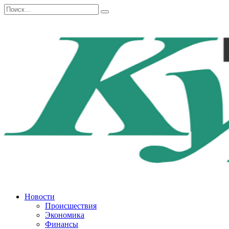
Перейти
Search
к
for:
содержанию
Новости
Происшествия
Экономика
Финансы