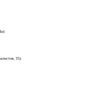
а):
листов, 35):