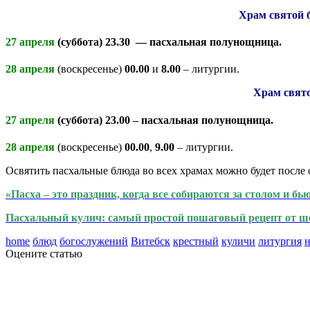
Храм святой 
27 апреля
(суббота)
23.30
— пасхальная полунощница.
28 апреля
(воскресенье)
00.00
и
8.00
– литургии.
Храм свято
27 апреля
(суббота)
23.00
– пасхальная полунощница.
28 апреля
(воскресенье)
00.00
,
9.00
– литургии.
Освятить пасхальные блюда во всех храмах можно будет после о
«Пасха – это праздник, когда все собираются за столом и бь
Пасхальный кулич: самый простой пошаговый рецепт от ш
home
блюд
богослужений
Витебск
крестный
куличи
литургия
н
Оцените статью