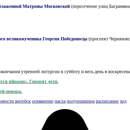
блаженной Матроны Московской
(пересечение улиц Баграмяна 
го великомученика Георгия Победоносца
(проспект Черняховск
кончания утренней литургии в субботу и весь день в воскресень
ются яйцами». Говорят дети.
еф-повара.
овости витебск
освящение
пасха
полунощница
расписание
ход