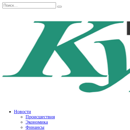
Перейти
Search
к
for:
содержанию
Новости
Происшествия
Экономика
Финансы