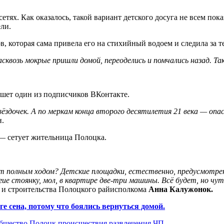
тях. Как оказалось, такой вариант детского досуга не всем по
ли.
в, которая сама привела его на стихийный водоем и следила за т
асквозь мокрые пришли домой, переоделись и помчались назад. Т
шет один из подписчиков ВКонтакте.
ёздочек. А по меркам конца второго десятилетия 21 века — опа
н.
 — сетует жительница Полоцка.
т полным ходом? Детские площадки, естественно, предусмотрен
ие стоянку, мол, в квартире две-три машины. Всё будет, но чу
ы и строительства Полоцкого райисполкома
Анна Калужон
о
к.
е сена, потому что боялись вернуться домой.
бщество
Полоцк
происшествия
развлечения
ЧП