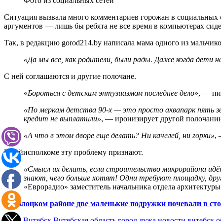
Фото из социальных сетей
Ситуация вызвала много комментариев горожан в социальных се
аргументов — лишь бы ребята не все время в компьютерах сиде
Так, в редакцию gorod214.by написала мама одного из мальчико
«Да мы все, как родители, были рады. Даже когда дети н
С ней соглашаются и другие полочане.
«
Бороться с детским энтузиазмом последнее дело
», — пи
«По меркам детства 90-х — это просто аквапарк пять зв
кредит не выплатили»
, — иронизирует другой полочани
«А что в этом дворе еще делать? Ни качелей, ни горки»
,
В райисполкоме эту проблему признают.
«Смысл их делать, если строительство микрорайона идё
знают, чего больше хотят! Одни требуют площадку, друг
«Еврорадио» заместитель начальника отдела архитектур
В Полоцком районе две маленькие подружки ночевали в стог
home
Витебск
Витебская область
город
лужа
новости витебск
о