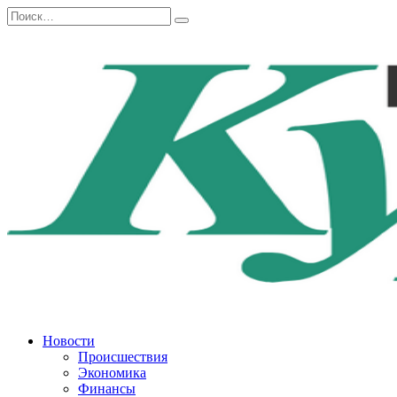
Перейти
Search
к
for:
содержанию
Новости
Происшествия
Экономика
Финансы