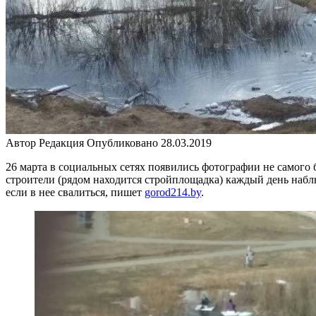
Автор
Редакция
Опубликовано
28.03.2019
26 марта в социальных сетях появились фотографии не самого 
строители (рядом находится стройплощадка) каждый день наблю
если в нее свалиться, пишет
gorod214.by
.