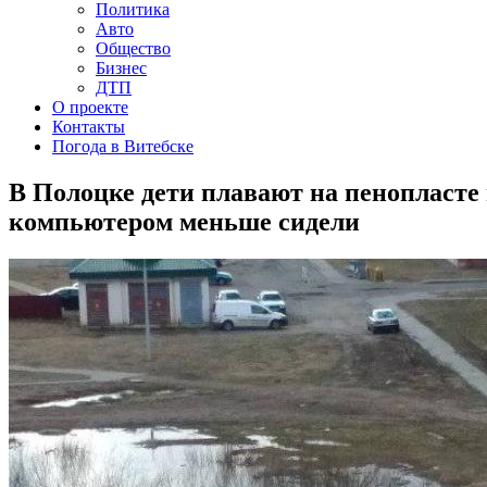
Политика
Авто
Общество
Бизнес
ДТП
О проекте
Контакты
Погода в Витебске
В Полоцке дети плавают на пенопласте 
компьютером меньше сидели