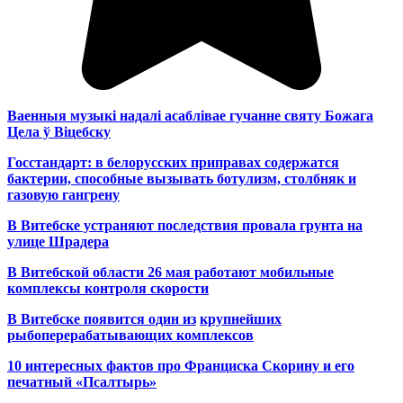
Ваенныя музыкі надалі асаблівае гучанне святу Божага
Цела ў Віцебску
Госстандарт: в белорусских приправах содержатся
бактерии, способные вызывать ботулизм, столбняк и
газовую гангрену
В Витебске устраняют последствия провала грунта на
улице Шрадера
В Витебской области 26 мая работают мобильные
комплексы контроля скорости
В Витебске появится один из
крупнейших
рыбоперерабатывающих комплексов
10 интересных фактов про Франциска Скорину и его
печатный «Псалтырь»