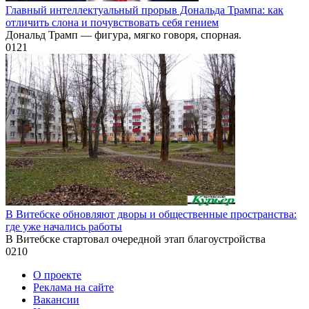
Главный интеллектуальный прорыв Дональда Трампа: как
отличить слона и почувствовать себя гением
Дональд Трамп — фигура, мягко говоря, спорная.
0
121
В Витебске обновляют дворы и общественные пространства:
где уже начались работы
В Витебске стартовал очередной этап благоустройства
0
210
О проекте
Реклама на сайте
Вакансии