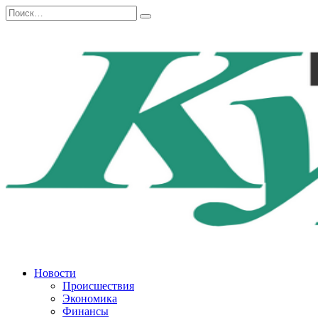
Перейти
Search
к
for:
содержанию
Новости
Происшествия
Экономика
Финансы