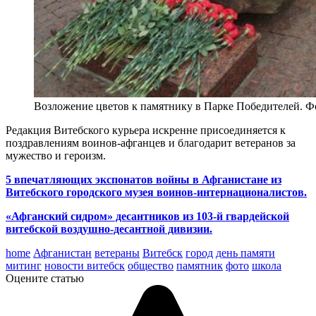
Возложение цветов к памятнику в Парке Победителей. 
Редакция Витебского курьера искренне присоединяется к
поздравлениям воинов-афганцев и благодарит ветеранов за
мужество и героизм.
5 впечатляющих экспонатов войны в Афганистане из
Витебского городского музея воинов-интернационалистов.
«Афганский сидром» десантников из 103-й гвардейской
витебской воздушно-десантной дивизии.
home
Афганистан
ветераны
Витебск
город
день памяти
митинг
новости витебск
общество
памятник
фото
школа
Оцените статью