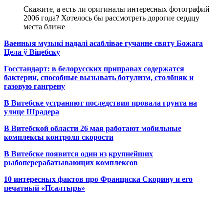
Скажите, а есть ли оригиналы интересных фотографий
2006 года? Хотелось бы рассмотреть дорогие сердцу
места ближе
Ваенныя музыкі надалі асаблівае гучанне святу Божага
Цела ў Віцебску
Госстандарт: в белорусских приправах содержатся
бактерии, способные вызывать ботулизм, столбняк и
газовую гангрену
В Витебске устраняют последствия провала грунта на
улице Шрадера
В Витебской области 26 мая работают мобильные
комплексы контроля скорости
В Витебске появится один из
крупнейших
рыбоперерабатывающих комплексов
10 интересных фактов про Франциска Скорину и его
печатный «Псалтырь»