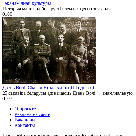
і эканамічнай культуры
Гісторыя манет на беларускіх землях цесна звязаная
0
100
Дзень Волі: Сімвал Незалежнасці і Годнасці
25 сакавіка беларусы адзначаюць Дзень Волі — знамянальную
0
107
О проекте
Реклама на сайте
Вакансии
Контакты
Газета «Витебский курьер» - новости Витебска и области: