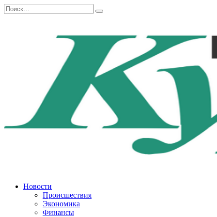
Перейти
Search
к
for:
содержанию
Новости
Происшествия
Экономика
Финансы