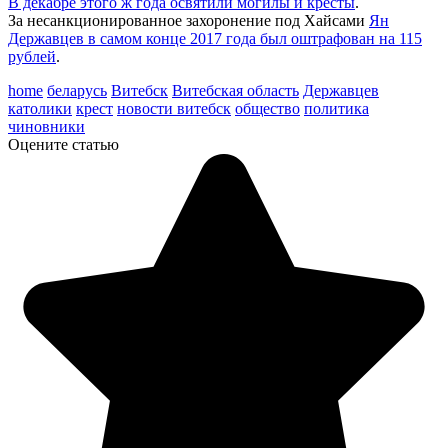
В декабре этого ж года освятили могилы и кресты
.
За несанкционированное захоронение под Хайсами
Ян
Державцев в самом конце 2017 года был оштрафован на 115
рублей
.
home
беларусь
Витебск
Витебская область
Державцев
католики
крест
новости витебск
общество
политика
чиновники
Оцените статью