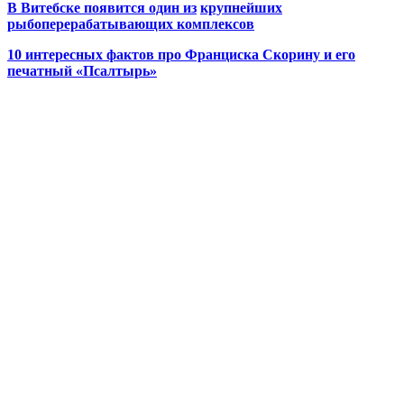
В Витебске появится один из
крупнейших
рыбоперерабатывающих комплексов
10 интересных фактов про Франциска Скорину и его
печатный «Псалтырь»