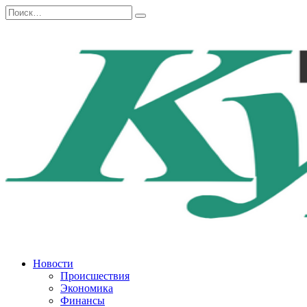
Перейти
Search
к
for:
содержанию
Новости
Происшествия
Экономика
Финансы