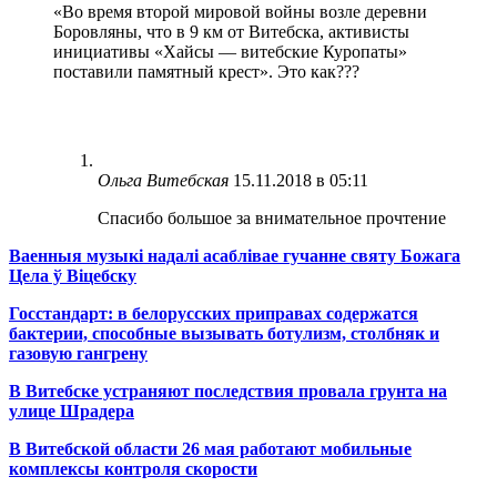
«Во время второй мировой войны возле деревни
Боровляны, что в 9 км от Витебска, активисты
инициативы «Хайсы — витебские Куропаты»
поставили памятный крест». Это как???
Ольга Витебская
15.11.2018 в 05:11
Спасибо большое за внимательное прочтение
Ваенныя музыкі надалі асаблівае гучанне святу Божага
Цела ў Віцебску
Госстандарт: в белорусских приправах содержатся
бактерии, способные вызывать ботулизм, столбняк и
газовую гангрену
В Витебске устраняют последствия провала грунта на
улице Шрадера
В Витебской области 26 мая работают мобильные
комплексы контроля скорости