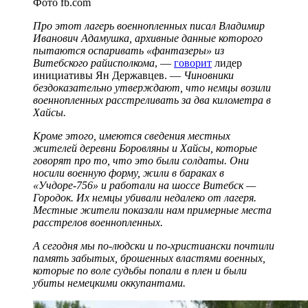
Фото fb.com
Про этот лагерь военнопленных писал Владимир
Иванович Адамушка, архивные данные которого
пытаются оспаривать «фантазеры» из
Витебского райисполкома
, —
говорит
лидер
инициативы Ян Державцев. —
Чиновники
бездоказательно утверждают, что немцы возили
военнопленных расстреливать за два километра в
Хайсы.
Кроме этого, имеются сведения местных
жителей деревни Боровляны и Хайсы, которые
говорят про то, что это были солдаты. Они
носили военную форму, жили в бараках в
«Учдоре-756
» и работали на шоссе Витебск —
Городок. Их немцы убивали недалеко от лагеря.
Местные жители показали нам примерные места
расстрелов военнопленных.
А сегодня мы по-людски и по-христиански почтили
память забытых, брошенных властями военных,
которые по воле судьбы попали в плен и были
убиты немецкими оккупантами.