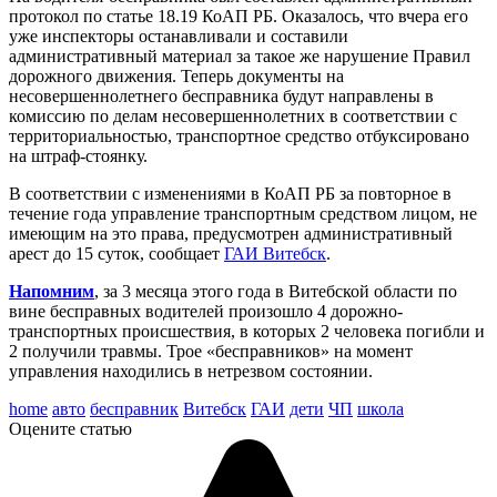
протокол по статье 18.19 КоАП РБ. Оказалось, что вчера его
уже инспекторы останавливали и составили
административный материал за такое же нарушение Правил
дорожного движения. Теперь документы на
несовершеннолетнего бесправника будут направлены в
комиссию по делам несовершеннолетних в соответствии с
территориальностью, транспортное средство отбуксировано
на штраф-стоянку.
В соответствии с изменениями в КоАП РБ за повторное в
течение года управление транспортным средством лицом, не
имеющим на это права, предусмотрен административный
арест до 15 суток, сообщает
ГАИ Витебск
.
Напомним
, за 3 месяца этого года в Витебской области по
вине бесправных водителей произошло 4 дорожно-
транспортных происшествия, в которых 2 человека погибли и
2 получили травмы. Трое «бесправников» на момент
управления находились в нетрезвом состоянии.
home
авто
бесправник
Витебск
ГАИ
дети
ЧП
школа
Оцените статью