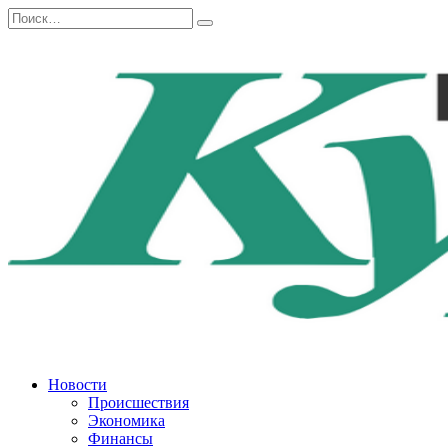
Перейти
Search
к
for:
содержанию
Новости
Происшествия
Экономика
Финансы