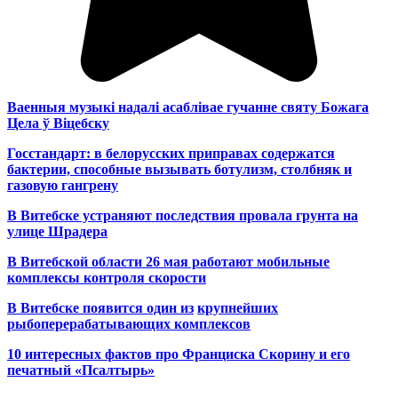
Ваенныя музыкі надалі асаблівае гучанне святу Божага
Цела ў Віцебску
Госстандарт: в белорусских приправах содержатся
бактерии, способные вызывать ботулизм, столбняк и
газовую гангрену
В Витебске устраняют последствия провала грунта на
улице Шрадера
В Витебской области 26 мая работают мобильные
комплексы контроля скорости
В Витебске появится один из
крупнейших
рыбоперерабатывающих комплексов
10 интересных фактов про Франциска Скорину и его
печатный «Псалтырь»