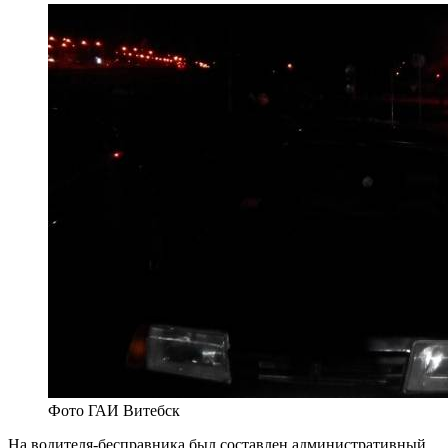
Фото ГАИ Витебск
На водителя-бесправника был составлен административный