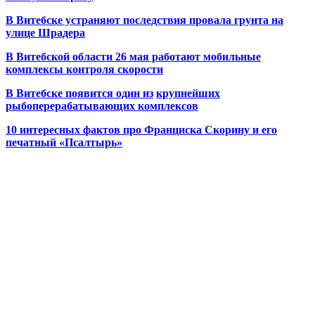
В Витебске устраняют последствия провала грунта на
улице Шрадера
В Витебской области 26 мая работают мобильные
комплексы контроля скорости
В Витебске появится один из
крупнейших
рыбоперерабатывающих комплексов
10 интересных фактов про Франциска Скорину и его
печатный «Псалтырь»