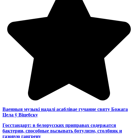
Ваенныя музыкі надалі асаблівае гучанне святу Божага
Цела ў Віцебску
Госстандарт: в белорусских приправах содержатся
бактерии, способные вызывать ботулизм, столбняк и
газовую гангрену