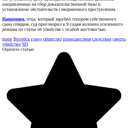
направленные на сбор доказательственной базы и
установление обстоятельств совершенного преступления.
Напомним,
отца, который зарубил топором собственного
сына спящим, суд приговорил к 9 годам колонии усиленного
режима по статье об убийстве с особой жестокостью.
home
Витебск
город
общество
происшествия
следствие
смерть
убийство
ЧП
Оцените статью