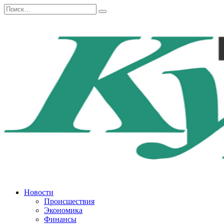
Перейти
Search
к
for:
содержанию
Новости
Происшествия
Экономика
Финансы