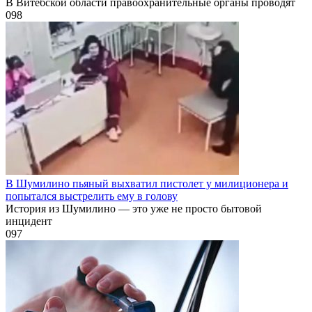
В Витебской области правоохранительные органы проводят
0
98
В Шумилино пьяный выхватил пистолет у милиционера и
попытался выстрелить ему в голову
История из Шумилино — это уже не просто бытовой
инцидент
0
97