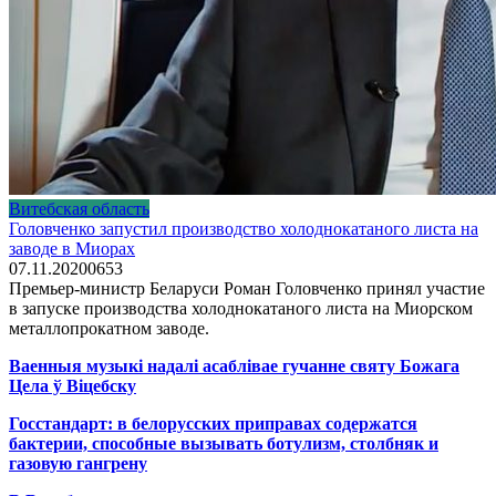
Витебская область
Головченко запустил производство холоднокатаного листа на
заводе в Миорах
07.11.2020
0
653
Премьер-министр Беларуси Роман Головченко принял участие
в запуске производства холоднокатаного листа на Миорском
металлопрокатном заводе.
Ваенныя музыкі надалі асаблівае гучанне святу Божага
Цела ў Віцебску
Госстандарт: в белорусских приправах содержатся
бактерии, способные вызывать ботулизм, столбняк и
газовую гангрену