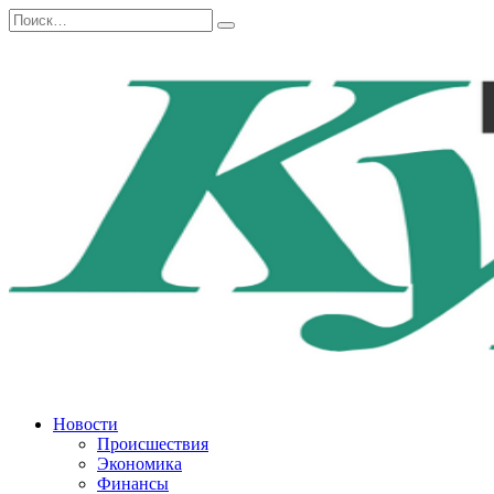
Перейти
Search
к
for:
содержанию
Новости
Происшествия
Экономика
Финансы