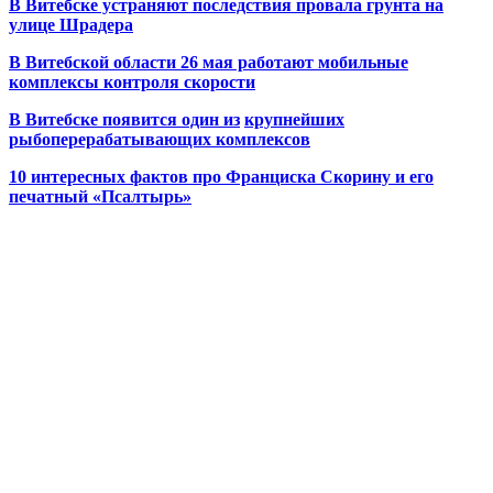
В Витебске устраняют последствия провала грунта на
улице Шрадера
В Витебской области 26 мая работают мобильные
комплексы контроля скорости
В Витебске появится один из
крупнейших
рыбоперерабатывающих комплексов
10 интересных фактов про Франциска Скорину и его
печатный «Псалтырь»