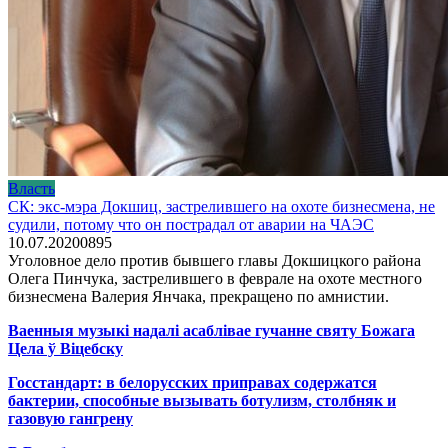
Власть
СК: экс-мэра Докшиц, застрелившего на охоте бизнесмена, не
судили, потому что он пострадал от аварии на ЧАЭС
10.07.2020
0
895
Уголовное дело против бывшего главы Докшицкого района
Олега Пинчука, застрелившего в феврале на охоте местного
бизнесмена Валерия Янчака, прекращено по амнистии.
Ваенныя музыкі надалі асаблівае гучанне святу Божага
Цела ў Віцебску
Госстандарт: в белорусских приправах содержатся
бактерии, способные вызывать ботулизм, столбняк и
газовую гангрену