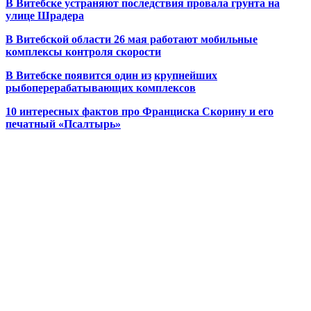
В Витебске устраняют последствия провала грунта на
улице Шрадера
В Витебской области 26 мая работают мобильные
комплексы контроля скорости
В Витебске появится один из
крупнейших
рыбоперерабатывающих комплексов
10 интересных фактов про Франциска Скорину и его
печатный «Псалтырь»