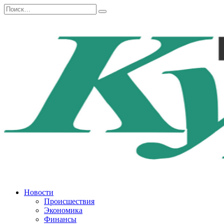
Перейти
Search
к
for:
содержанию
Новости
Происшествия
Экономика
Финансы