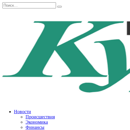
Перейти
Search
к
for:
содержанию
Новости
Происшествия
Экономика
Финансы