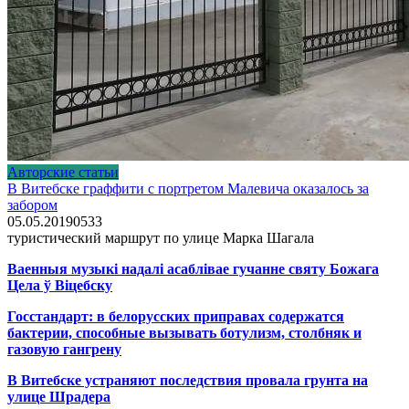
Авторские статьи
В Витебске граффити с портретом Малевича оказалось за
забором
05.05.2019
0
533
туристический маршрут по улице Марка Шагала
Ваенныя музыкі надалі асаблівае гучанне святу Божага
Цела ў Віцебску
Госстандарт: в белорусских приправах содержатся
бактерии, способные вызывать ботулизм, столбняк и
газовую гангрену
В Витебске устраняют последствия провала грунта на
улице Шрадера