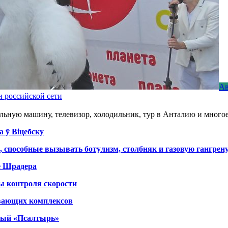
Ав
н российской сети
льную машину, телевизор, холодильник, тур в Анталию и многое
а ў Віцебску
, способные вызывать ботулизм, столбняк и газовую гангрен
е Шрадера
ы контроля скорости
вающих комплексов
тный «Псалтырь»