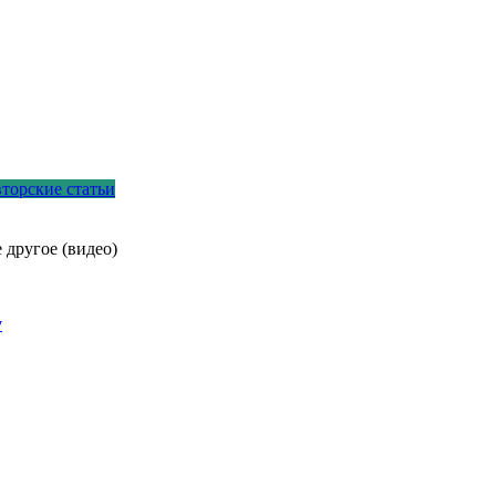
торские статьи
 другое (видео)
у