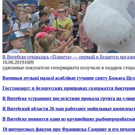
В Витебске открылась «Планета» — первый в Беларуси магази
16.06.2019
1
609
удачливые покупатели гипермаркета получили в подарок стира
Ваенныя музыкі надалі асаблівае гучанне святу Божага Цел
Госстандарт: в белорусских приправах содержатся бактерии
В Витебске устраняют последствия провала грунта на улиц
В Витебской области 26 мая работают мобильные комплекс
В Витебске появится один из
крупнейших
рыбоперерабаты
10 интересных фактов про Франциска Скорину и его печа