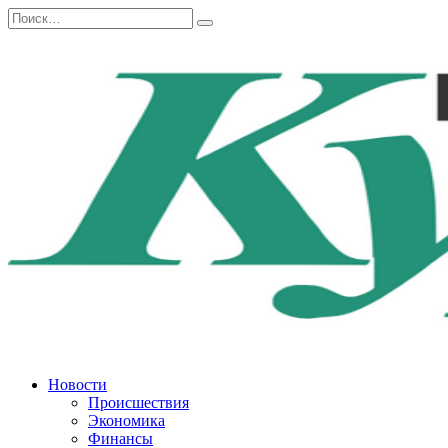
Перейти
Search
к
for:
содержанию
Новости
Происшествия
Экономика
Финансы