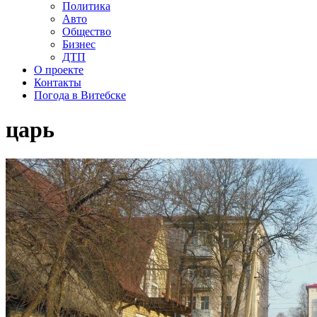
Политика
Авто
Общество
Бизнес
ДТП
О проекте
Контакты
Погода в Витебске
царь