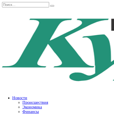
Перейти
Search
к
for:
содержанию
Новости
Происшествия
Экономика
Финансы