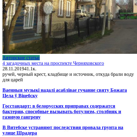
Авторские статьи
4 загадочных места на проспекте Черняховского
28.11.2019
4
1.1к.
ручей, черный крест, кладбище и источник, откуда брали воду
для царей
Ваенныя музыкі надалі асаблівае гучанне святу Божага
Цела ў Віцебску
Госстандарт: в белорусских приправах содержатся
бактерии, способные вызывать ботулизм, столбняк и
газовую гангрену
В Витебске устраняют последствия провала грунта на
улице Шрадера