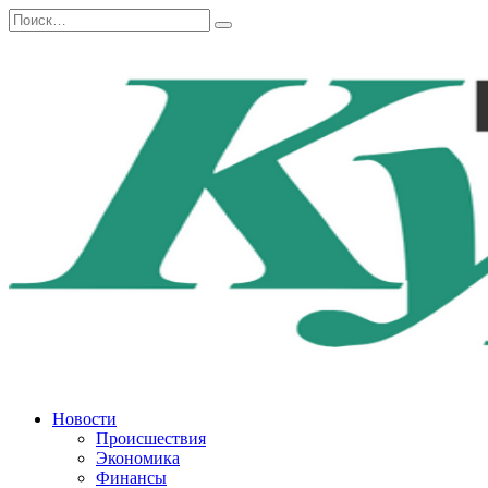
Перейти
Search
к
for:
содержанию
Новости
Происшествия
Экономика
Финансы