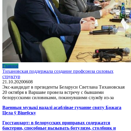
Главное
Тихановская поддержала создание профсоюза силовых
структур
21.10.2020
0
608
Экс-кандидат в президенты Беларуси Светлана Тихановская
20 октября в Варшаве провела встречу с бывшими
белорусскими силовиками, покинувшими службу из-за
Ваенныя музыкі надалі асаблівае гучанне святу Божага
Цела ў Віцебску
Госстандарт: в белорусских приправах содержатся
бактерии, способные вызывать ботулизм, столбняк и