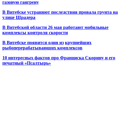
газовую гангрену
В Витебске устраняют последствия провала грунта на
улице Шрадера
В Витебской области 26 мая работают мобильные
комплексы контроля скорости
В Витебске появится один из
крупнейших
рыбоперерабатывающих комплексов
10 интересных фактов про Франциска Скорину и его
печатный «Псалтырь»