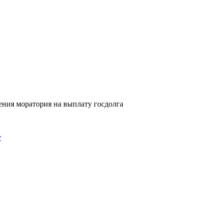
ения моратория на выплату госдолга
у