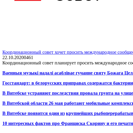
Координационный совет хочет просить международное сообщес
22.10.2020
0
461
Координационный совет планирует просить международное соо
Ваенныя музыкі надалі асаблівае гучанне святу Божага Цел
Госстандарт: в белорусских приправах содержатся бактерии
В Витебске устраняют последствия провала грунта на улиц
В Витебской области 26 мая работают мобильные комплекс
В Витебске появится один из
крупнейших
рыбоперерабаты
10 интересных фактов про Франциска Скорину и его печа