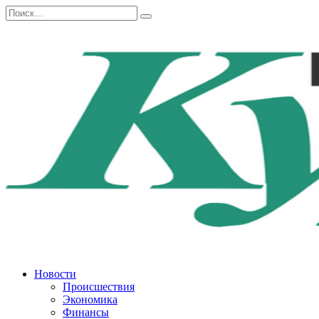
Перейти
Search
к
for:
содержанию
Новости
Происшествия
Экономика
Финансы