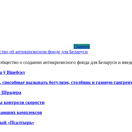
Главное
тво об антикризисном фонде для Беларуси
бщество о создании антикризисного фонда для Беларуси и введ
а ў Віцебску
, способные вызывать ботулизм, столбняк и газовую гангрен
е Шрадера
ы контроля скорости
вающих комплексов
тный «Псалтырь»