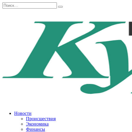
Перейти
Search
к
for:
содержанию
Новости
Происшествия
Экономика
Финансы