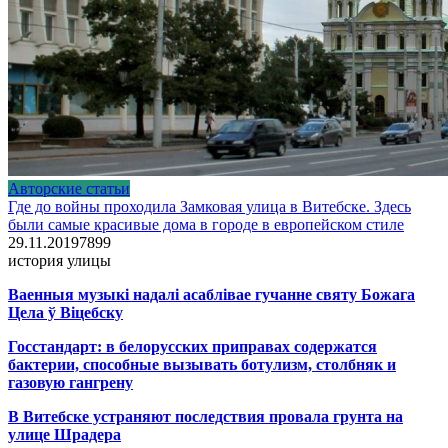
Авторские статьи
Где до войны проходила Замковая улица в Витебске. Здесь
были самые красивые дома в городе в европейском стиле
29.11.2019
7
899
история улицы
Ваенныя музыкі надалі асаблівае гучанне святу Божага
Цела ў Віцебску
Госстандарт: в белорусских приправах содержатся
бактерии, способные вызывать ботулизм, столбняк и
газовую гангрену
В Витебске устраняют последствия провала грунта на
улице Шрадера