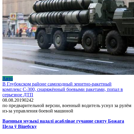
Авто
В Глубокском районе самоходный зенитно-ракетный
комплекс С-300, снаряжённый боевыми ракетами, попал в
серьезное ДТП
08.08.2019
0
242
по предварительной версии, военный водитель уснул за рулём
из-за управления боевой машиной
Ваенныя музыкі надалі асаблівае гучанне святу Божага
Цела ў Віцебску