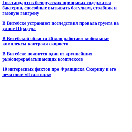
Госстандарт: в белорусских приправах содержатся
бактерии, способные вызывать ботулизм, столбняк и
газовую гангрену
В Витебске устраняют последствия провала грунта на
улице Шрадера
В Витебской области 26 мая работают мобильные
комплексы контроля скорости
В Витебске появится один из
крупнейших
рыбоперерабатывающих комплексов
10 интересных фактов про Франциска Скорину и его
печатный «Псалтырь»