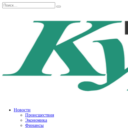
Перейти
Search
к
for:
содержанию
Новости
Происшествия
Экономика
Финансы