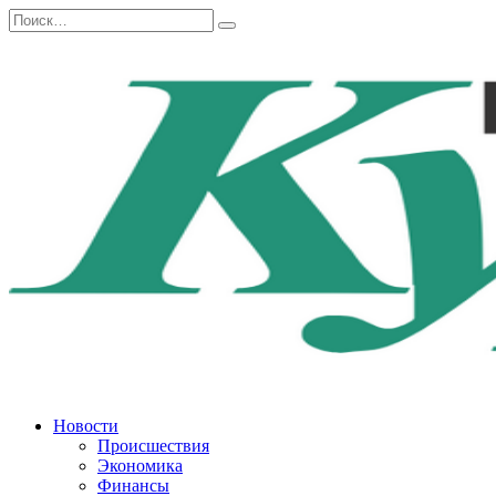
Перейти
Search
к
for:
содержанию
Новости
Происшествия
Экономика
Финансы