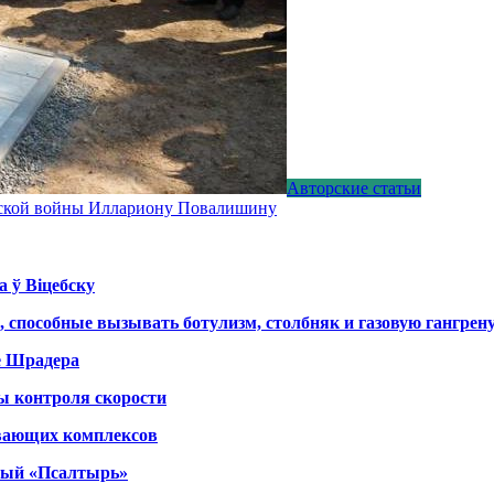
Авторские статьи
дской войны Иллариону Повалишину
а ў Віцебску
, способные вызывать ботулизм, столбняк и газовую гангрен
е Шрадера
ы контроля скорости
вающих комплексов
тный «Псалтырь»