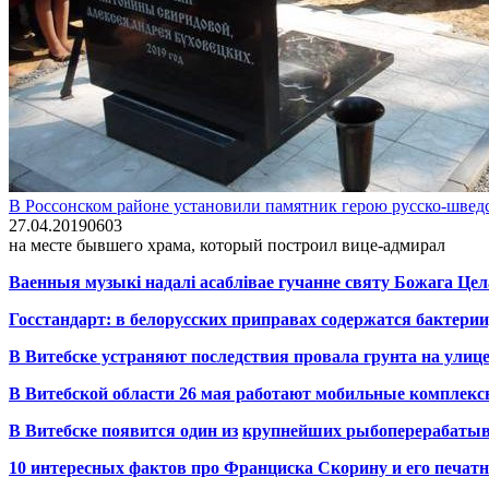
В Россонском районе установили памятник герою русско-шве
27.04.2019
0
603
на месте бывшего храма, который построил вице-адмирал
Ваенныя музыкі надалі асаблівае гучанне святу Божага Цел
Госстандарт: в белорусских приправах содержатся бактерии
В Витебске устраняют последствия провала грунта на улиц
В Витебской области 26 мая работают мобильные комплекс
В Витебске появится один из
крупнейших
рыбоперерабаты
10 интересных фактов про Франциска Скорину и его печа