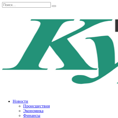
Перейти
Search
к
for:
содержанию
Новости
Происшествия
Экономика
Финансы