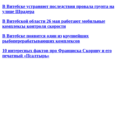
В Витебске устраняют последствия провала грунта на
улице Шрадера
В Витебской области 26 мая работают мобильные
комплексы контроля скорости
В Витебске появится один из
крупнейших
рыбоперерабатывающих комплексов
10 интересных фактов про Франциска Скорину и его
печатный «Псалтырь»