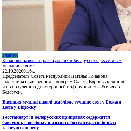
Главное
Кочанова назвала протестующих в Беларуси «агрессивным
меньшинством»
22.10.2020
0
1.6к.
Председатель Совета Республики Наталья Кочанова
выступила с заявлением к лидерам Совета Европы, обвинив
их в получении односторонней информации о событиях в
Беларуси.
Ваенныя музыкі надалі асаблівае гучанне святу Божага
Цела ў Віцебску
Госстандарт: в белорусских приправах содержатся
бактерии, способные вызывать ботулизм, столбняк и
газовую гангрену