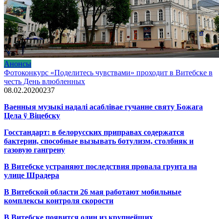
Анонсы
Фотоконкурс «Поделитесь чувствами» проходит в Витебске в
честь День влюбленных
08.02.2020
0
237
Ваенныя музыкі надалі асаблівае гучанне святу Божага
Цела ў Віцебску
Госстандарт: в белорусских приправах содержатся
бактерии, способные вызывать ботулизм, столбняк и
газовую гангрену
В Витебске устраняют последствия провала грунта на
улице Шрадера
В Витебской области 26 мая работают мобильные
комплексы контроля скорости
В Витебске появится один из
крупнейших