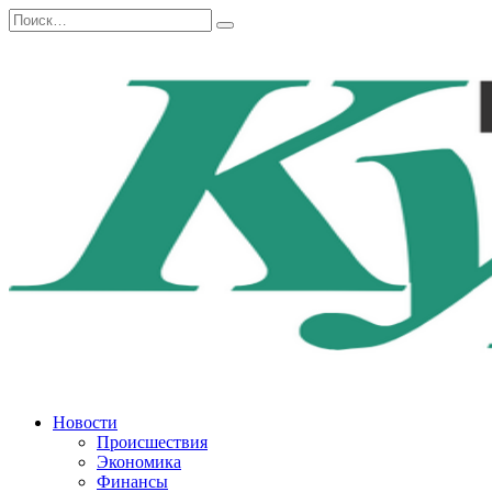
Перейти
Search
к
for:
содержанию
Новости
Происшествия
Экономика
Финансы