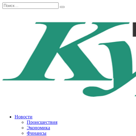
Перейти
Search
к
for:
содержанию
Новости
Происшествия
Экономика
Финансы