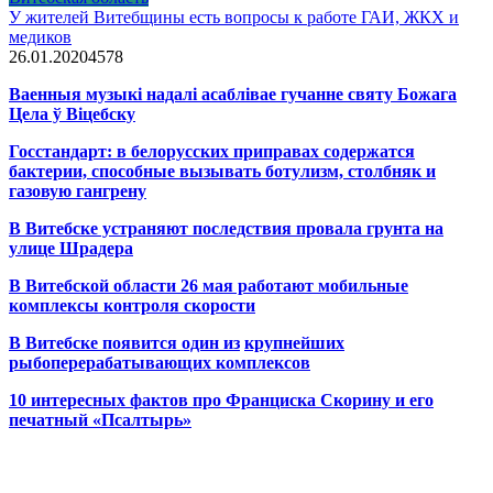
У жителей Витебщины есть вопросы к работе ГАИ, ЖКХ и
медиков
26.01.2020
4
578
Ваенныя музыкі надалі асаблівае гучанне святу Божага
Цела ў Віцебску
Госстандарт: в белорусских приправах содержатся
бактерии, способные вызывать ботулизм, столбняк и
газовую гангрену
В Витебске устраняют последствия провала грунта на
улице Шрадера
В Витебской области 26 мая работают мобильные
комплексы контроля скорости
В Витебске появится один из
крупнейших
рыбоперерабатывающих комплексов
10 интересных фактов про Франциска Скорину и его
печатный «Псалтырь»