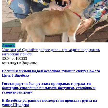
Анонсы
Уже завтра! Сделайте доброе дело – приходите поддержать
витебский приют!
30.04.2019
0
333
всех ждут в Задвинье
Ваенныя музыкі надалі асаблівае гучанне святу Божага
Цела ў Віцебску
Госстандарт: в белорусских приправах содержатся
бактерии, способные вызывать ботулизм, столбняк и
газовую гангрену
В Витебске устраняют последствия провала грунта на
улице Шрадера