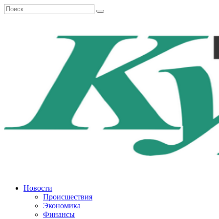
Перейти
Search
к
for:
содержанию
Новости
Происшествия
Экономика
Финансы