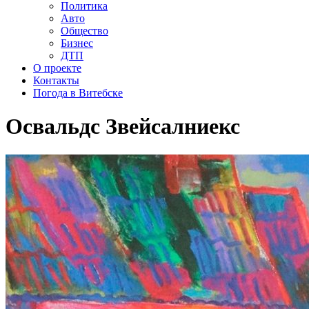
Политика
Авто
Общество
Бизнес
ДТП
О проекте
Контакты
Погода в Витебске
Освальдс Звейсалниекс