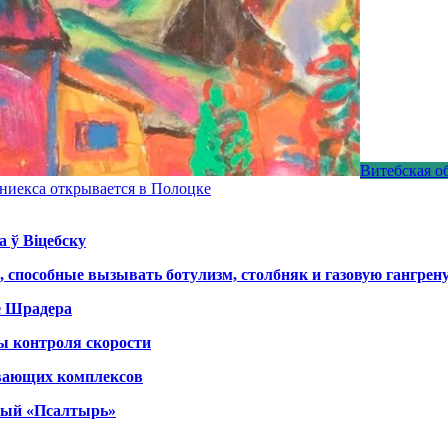
Витебская о
ниекса открывается в Полоцке
а ў Віцебску
, способные вызывать ботулизм, столбняк и газовую гангрен
е Шрадера
ы контроля скорости
вающих комплексов
тный «Псалтырь»