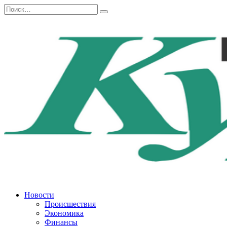
Перейти
Search
к
for:
содержанию
Новости
Происшествия
Экономика
Финансы