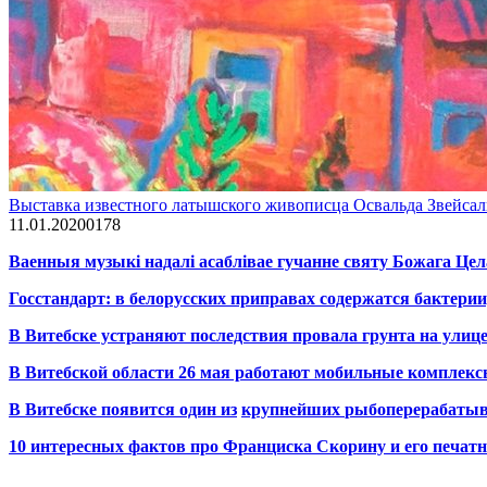
Выставка известного латышского живописца Освальда Звейсал
11.01.2020
0
178
Ваенныя музыкі надалі асаблівае гучанне святу Божага Цел
Госстандарт: в белорусских приправах содержатся бактерии
В Витебске устраняют последствия провала грунта на улиц
В Витебской области 26 мая работают мобильные комплекс
В Витебске появится один из
крупнейших
рыбоперерабаты
10 интересных фактов про Франциска Скорину и его печа