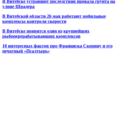
В Витебске устраняют последствия провала грунта на
улице Шрадера
В Витебской области 26 мая работают мобильные
комплексы контроля скорости
В Витебске появится один из
крупнейших
рыбоперерабатывающих комплексов
10 интересных фактов про Франциска Скорину и его
печатный «Псалтырь»