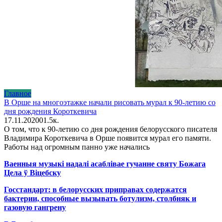
Главное
В Орше на многоэтажке начали рисовать мурал к 90-летию со
дня рождения Короткевича
17.11.2020
0
1.5к.
О том, что к 90-летию со дня рождения белорусского писателя
Владимира Короткевича в Орше появится мурал его памяти.
Работы над огромным панно уже начались
Ваенныя музыкі надалі асаблівае гучанне святу Божага
Цела ў Віцебску
Госстандарт: в белорусских приправах содержатся
бактерии, способные вызывать ботулизм, столбняк и
газовую гангрену