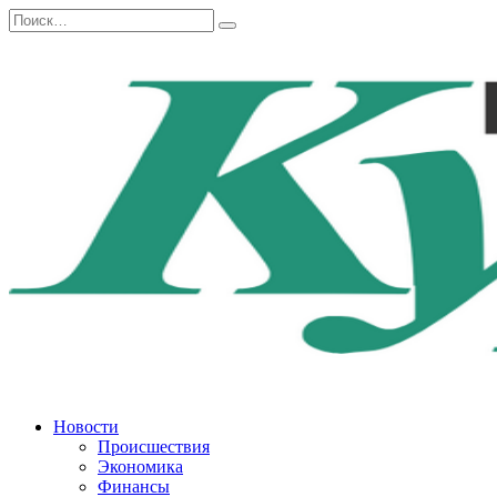
Перейти
Search
к
for:
содержанию
Новости
Происшествия
Экономика
Финансы