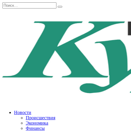
Перейти
Search
к
for:
содержанию
Новости
Происшествия
Экономика
Финансы