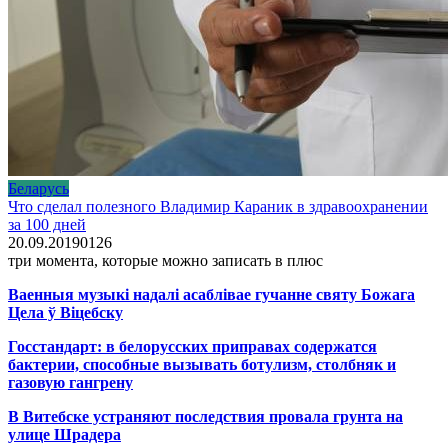
Беларусь
Что сделал полезного Владимир Караник в здравоохранении
за 100 дней
20.09.2019
0
126
три момента, которые можно записать в плюс
Ваенныя музыкі надалі асаблівае гучанне святу Божага
Цела ў Віцебску
Госстандарт: в белорусских приправах содержатся
бактерии, способные вызывать ботулизм, столбняк и
газовую гангрену
В Витебске устраняют последствия провала грунта на
улице Шрадера