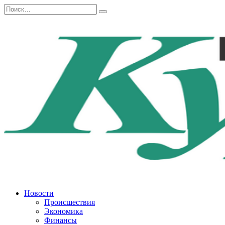
Перейти
Search
к
for:
содержанию
Новости
Происшествия
Экономика
Финансы