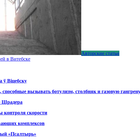
Авторские статьи
лей в Витебске
а ў Віцебску
, способные вызывать ботулизм, столбняк и газовую гангрен
е Шрадера
ы контроля скорости
вающих комплексов
тный «Псалтырь»