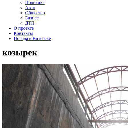
Политика
Авто
Общество
Бизнес
ДТП
О проекте
Контакты
Погода в Витебске
козырек