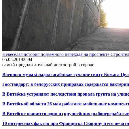
Невеселая история подземного перехода на проспекте Строите
05.05.2019
2
594
самый продолжительный долгострой в городе
Ваенныя музыкі надалі асаблівае гучанне святу Божага Цел
Госстандарт: в белорусских приправах содержатся бактерии
В Витебске устраняют последствия провала грунта на улиц
В Витебской области 26 мая работают мобильные комплекс
В Витебске появится один из
крупнейших
рыбоперерабаты
10 интересных фактов про Франциска Скорину и его печа