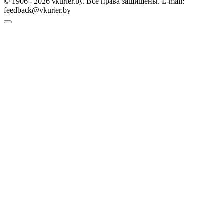
© 1906 - 2026 vkurier.by. Все права защищены. E-mail:
feedback@vkurier.by