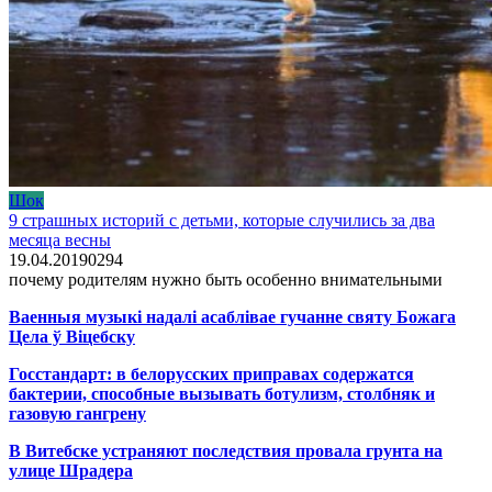
Шок
9 страшных историй с детьми, которые случились за два
месяца весны
19.04.2019
0
294
почему родителям нужно быть особенно внимательными
Ваенныя музыкі надалі асаблівае гучанне святу Божага
Цела ў Віцебску
Госстандарт: в белорусских приправах содержатся
бактерии, способные вызывать ботулизм, столбняк и
газовую гангрену
В Витебске устраняют последствия провала грунта на
улице Шрадера