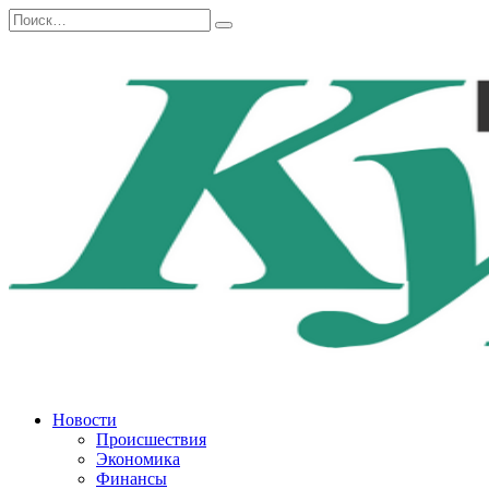
Перейти
Search
к
for:
содержанию
Новости
Происшествия
Экономика
Финансы