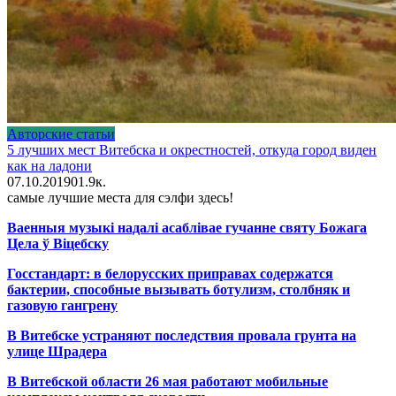
Авторские статьи
5 лучших мест Витебска и окрестностей, откуда город виден
как на ладони
07.10.2019
0
1.9к.
самые лучшие места для сэлфи здесь!
Ваенныя музыкі надалі асаблівае гучанне святу Божага
Цела ў Віцебску
Госстандарт: в белорусских приправах содержатся
бактерии, способные вызывать ботулизм, столбняк и
газовую гангрену
В Витебске устраняют последствия провала грунта на
улице Шрадера
В Витебской области 26 мая работают мобильные