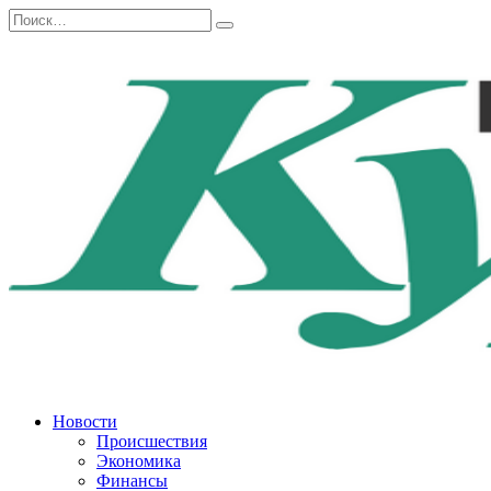
Перейти
Search
к
for:
содержанию
Новости
Происшествия
Экономика
Финансы