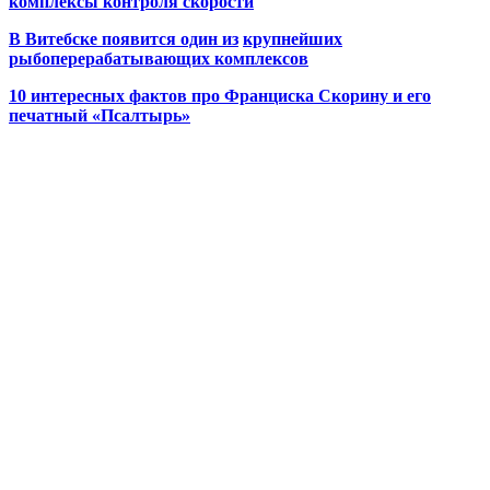
комплексы контроля скорости
В Витебске появится один из
крупнейших
рыбоперерабатывающих комплексов
10 интересных фактов про Франциска Скорину и его
печатный «Псалтырь»