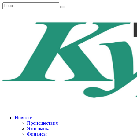
Перейти
Search
к
for:
содержанию
Новости
Происшествия
Экономика
Финансы