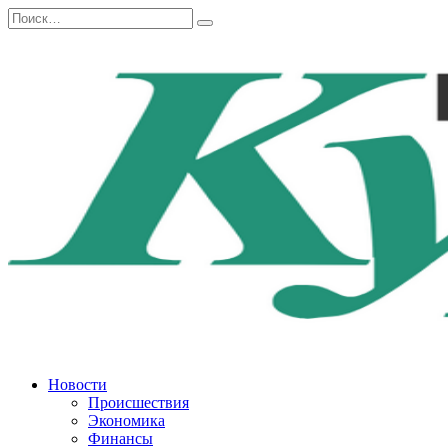
Перейти
Search
к
for:
содержанию
Новости
Происшествия
Экономика
Финансы