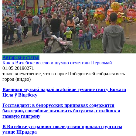
Авторские статьи
Как в Витебске весело и шумно отметили Первомай
01.05.2019
0
271
такое впечатление, что в парке Победителей собрался весь
город (видео)
Ваенныя музыкі надалі асаблівае гучанне святу Божага
Цела ў Віцебску
Госстандарт: в белорусских приправах содержатся
бактерии, способные вызывать ботулизм, столбняк и
газовую гангрену
В Витебске устраняют последствия провала грунта на
улице Шрадера