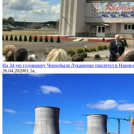
На 34-ую годовщину Чернобыля Лукашенко прилетел в Наров
26.04.2020
0
1.1к.