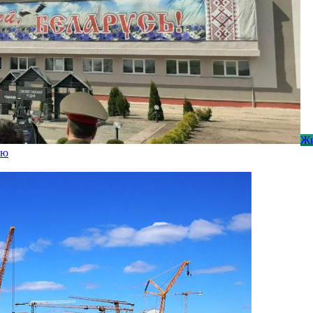
Жи
лю