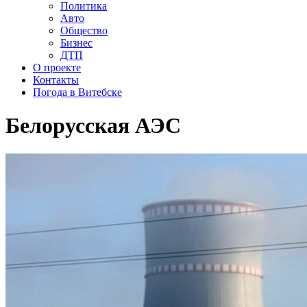
Политика
Авто
Общество
Бизнес
ДТП
О проекте
Контакты
Погода в Витебске
Белорусская АЭС