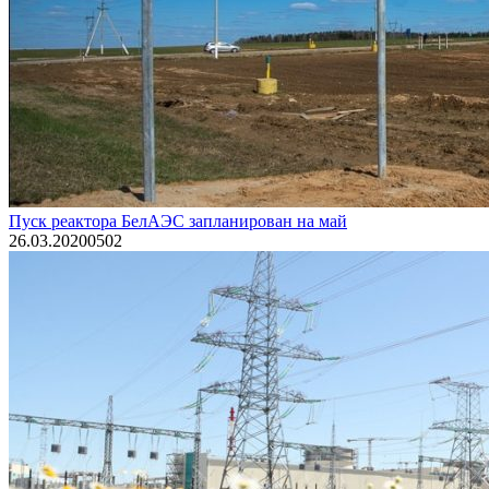
Пуск реактора БелАЭС запланирован на май
26.03.2020
0
502