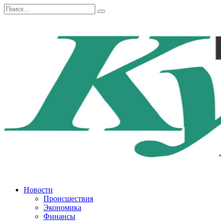
Перейти
Search
к
for:
содержанию
Новости
Происшествия
Экономика
Финансы