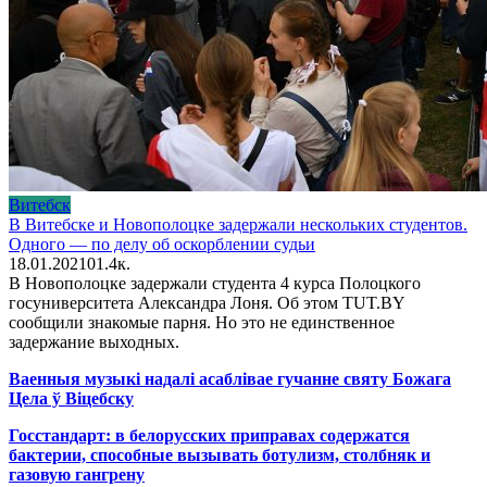
Витебск
В Витебске и Новополоцке задержали нескольких студентов.
Одного — по делу об оскорблении судьи
18.01.2021
0
1.4к.
В Новополоцке задержали студента 4 курса Полоцкого
госуниверситета Александра Лоня. Об этом TUT.BY
сообщили знакомые парня. Но это не единственное
задержание выходных.
Ваенныя музыкі надалі асаблівае гучанне святу Божага
Цела ў Віцебску
Госстандарт: в белорусских приправах содержатся
бактерии, способные вызывать ботулизм, столбняк и
газовую гангрену