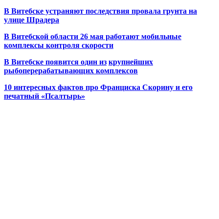
В Витебске устраняют последствия провала грунта на
улице Шрадера
В Витебской области 26 мая работают мобильные
комплексы контроля скорости
В Витебске появится один из
крупнейших
рыбоперерабатывающих комплексов
10 интересных фактов про Франциска Скорину и его
печатный «Псалтырь»