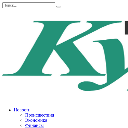
Перейти
Search
к
for:
содержанию
Новости
Происшествия
Экономика
Финансы