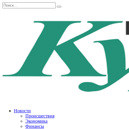
Перейти
Search
к
for:
содержанию
Новости
Происшествия
Экономика
Финансы