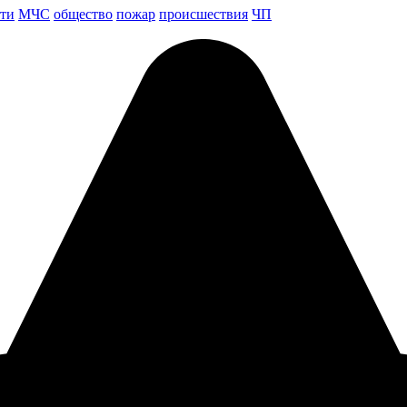
ети
МЧС
общество
пожар
происшествия
ЧП