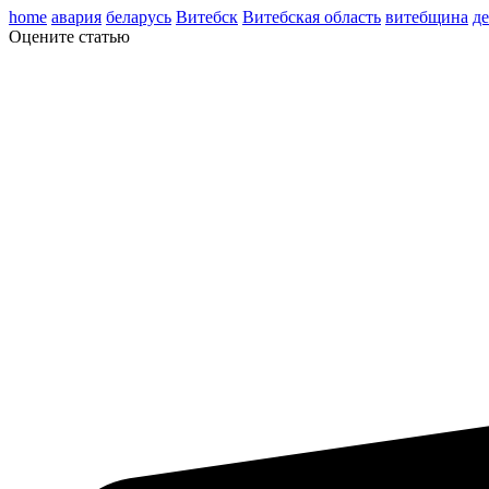
home
авария
беларусь
Витебск
Витебская область
витебщина
д
Оцените статью