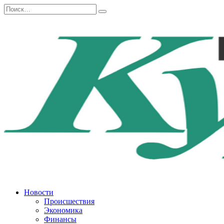
Перейти
Search
к
for:
содержанию
Новости
Происшествия
Экономика
Финансы