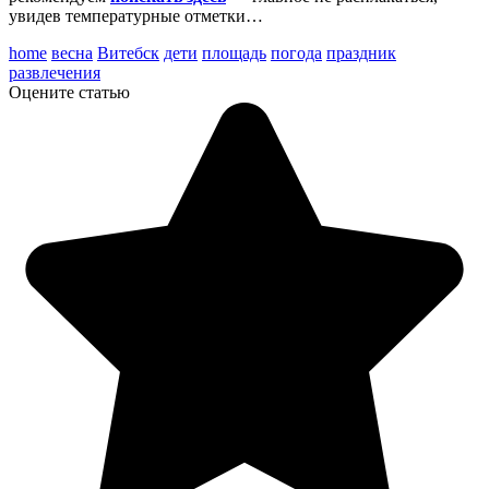
увидев температурные отметки…
home
весна
Витебск
дети
площадь
погода
праздник
развлечения
Оцените статью