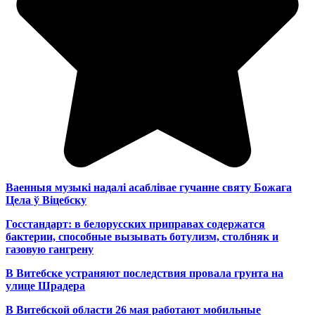
Ваенныя музыкі надалі асаблівае гучанне святу Божага
Цела ў Віцебску
Госстандарт: в белорусских приправах содержатся
бактерии, способные вызывать ботулизм, столбняк и
газовую гангрену
В Витебске устраняют последствия провала грунта на
улице Шрадера
В Витебской области 26 мая работают мобильные