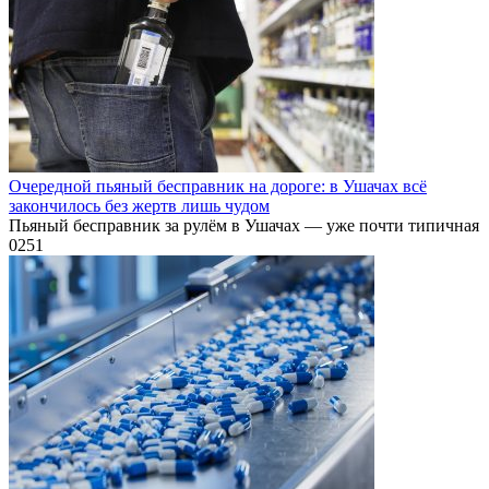
Очередной пьяный бесправник на дороге: в Ушачах всё
закончилось без жертв лишь чудом
Пьяный бесправник за рулём в Ушачах — уже почти типичная
0
251