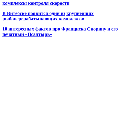
комплексы контроля скорости
В Витебске появится один из
крупнейших
рыбоперерабатывающих комплексов
10 интересных фактов про Франциска Скорину и его
печатный «Псалтырь»