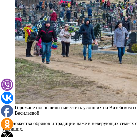
Горожане поспешили навестить усопших на Витебском г
Васильевой
От множества обрядов и традиций даже в неверующих семьях ос
ушедших.