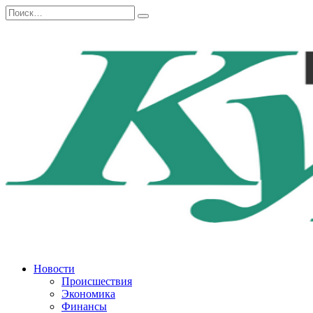
Перейти
Search
к
for:
содержанию
Новости
Происшествия
Экономика
Финансы