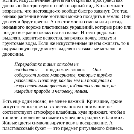
Кстати, искусственные цветы на открытых пространствах
довольно быстро теряют свой товарный вид. Кто-то может
возразить, что настоящие-то вообще быстро завянут. Это так,
однако растения возле могилки можно посадить в землю. Они
до осени будут цвести. А по стоимости семена или рассада
ненамного дороже пластиковых украшений, которые рано или
поздно все равно окажутся на свалке. И там продолжат
выделять ядовитые вещества, загрязняя почву, воздух и
грунтовые воды. Если же искусственные цветы сжигать, то в
окружающую среду могут выделяться тяжелые металлы и
диоксины.
Переработке такие отходы не
поддаются,
— продолжает эколог. —
Они
содержат много материалов, которые трудно
разделить. Поэтому, как бы мы ни поступали с
искусственными цветами, избавиться от них, не
навредив природе и человеку, нельзя.
Есть еще один нюанс, не менее важный. Кричащие, яркие
искусственные цветы в христианском понимании не
соответствуют атмосфере кладбища, куда приходят, чтобы в
тишине и молитве вспомнить ушедших родных и близких.
Живые цветы символизируют веру в воскрешение. А
пластмассовый букет — это предмет ритуального бизнеса.