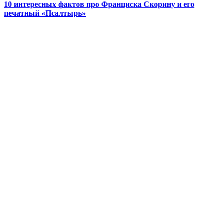
10 интересных фактов про Франциска Скорину и его
печатный «Псалтырь»