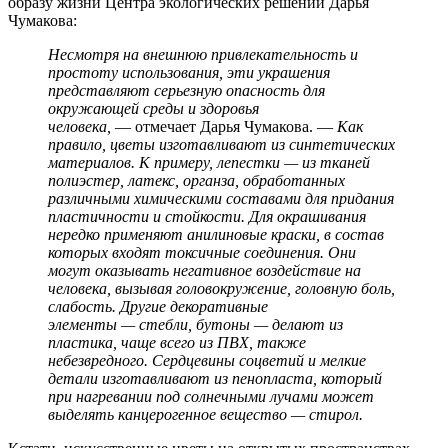
образу жизни Центра экологических решений Дарья
Чумакова:
Несмотря на внешнюю привлекательность и
простоту использования, эти украшения
представляют серьезную опасность для
окружающей среды и здоровья
человека,
— отмечает Дарья Чумакова. —
Как
правило, цветы изготавливают из синтетических
материалов. К примеру, лепестки — из тканей
полиэстер, латекс, органза, обработанных
различными химическими составами для придания
пластичности и стойкости. Для окрашивания
нередко применяют анилиновые краски, в состав
которых входят токсичные соединения. Они
могут оказывать негативное воздействие на
человека, вызывая головокружение, головную боль,
слабость. Другие декоративные
элементы — стебли, бутоны — делают из
пластика, чаще всего из ПВХ, также
небезвредного. Сердцевины соцветий и мелкие
детали изготавливают из пенопласта, который
при нагревании под солнечными лучами может
выделять канцерогенное вещество — стирол.