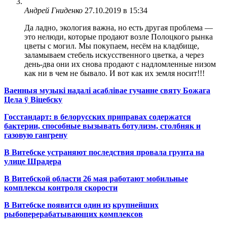
Андрей Гниденко
27.10.2019 в 15:34
Да ладно, экология важна, но есть другая проблема —
это нелюди, которые продают возле Полоцкого рынка
цветы с могил. Мы покупаем, несём на кладбище,
заламываем стебель искусственного цветка, а через
день-два они их снова продают с надломленные низом
как ни в чем не бывало. И вот как их земля носит!!!
Ваенныя музыкі надалі асаблівае гучанне святу Божага
Цела ў Віцебску
Госстандарт: в белорусских приправах содержатся
бактерии, способные вызывать ботулизм, столбняк и
газовую гангрену
В Витебске устраняют последствия провала грунта на
улице Шрадера
В Витебской области 26 мая работают мобильные
комплексы контроля скорости
В Витебске появится один из
крупнейших
рыбоперерабатывающих комплексов