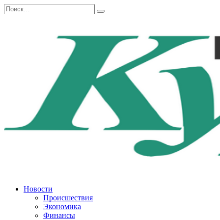
Перейти
Search
к
for:
содержанию
Новости
Происшествия
Экономика
Финансы