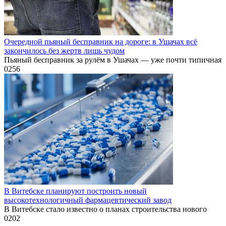
Очередной пьяный бесправник на дороге: в Ушачах всё
закончилось без жертв лишь чудом
Пьяный бесправник за рулём в Ушачах — уже почти типичная
0
256
В Витебске планируют построить новый
высокотехнологичный фармацевтический завод
В Витебске стало известно о планах строительства нового
0
202