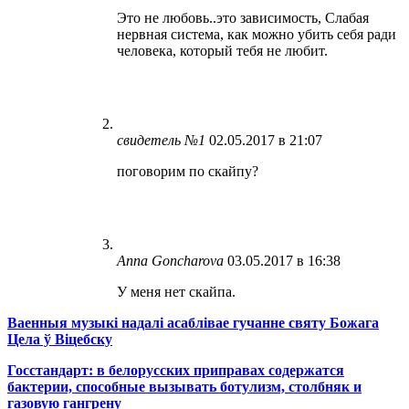
Это не любовь..это зависимость, Слабая
нервная система, как можно убить себя ради
человека, который тебя не любит.
свидетель №1
02.05.2017 в 21:07
поговорим по скайпу?
Anna Goncharova
03.05.2017 в 16:38
У меня нет скайпа.
Ваенныя музыкі надалі асаблівае гучанне святу Божага
Цела ў Віцебску
Госстандарт: в белорусских приправах содержатся
бактерии, способные вызывать ботулизм, столбняк и
газовую гангрену