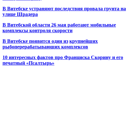
В Витебске устраняют последствия провала грунта на
улице Шрадера
В Витебской области 26 мая работают мобильные
комплексы контроля скорости
В Витебске появится один из
крупнейших
рыбоперерабатывающих комплексов
10 интересных фактов про Франциска Скорину и его
печатный «Псалтырь»