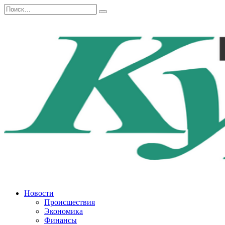
Перейти
Search
к
for:
содержанию
Новости
Происшествия
Экономика
Финансы