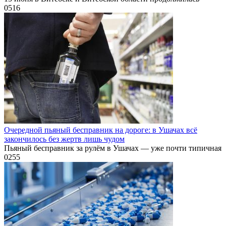
0
516
Очередной пьяный бесправник на дороге: в Ушачах всё
закончилось без жертв лишь чудом
Пьяный бесправник за рулём в Ушачах — уже почти типичная
0
255