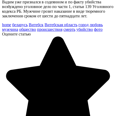
Вадим уже признался в содеянном и по факту убийства
возбуждено уголовное дело по части 1, статьи 139 Уголовного
кодекса РБ. Мужчине грозит наказание в виде тюремного
заключения сроком от шести до пятнадцати лет.
home
беларусь
Витебск
Витебская область
город
любовь
мужчина
общество
происшествия
смерть
убийство
фото
Оцените статью