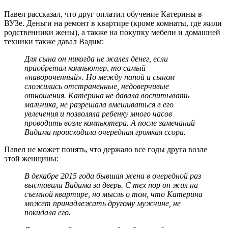
Павел рассказал, что друг оплатил обучение Катерины в
ВУЗе. Деньги на ремонт в квартире (кроме комнаты, где жили
родственники жены), а также на покупку мебели и домашней
техники также давал Вадим:
Для сына он никогда не жалел денег, если
приобретал компьютер, то самый
«навороченный». Но между папой и сыном
сложились отстраненные, недоверчивые
отношения. Катерина не давала воспитывать
мальчика, не разрешала вмешиваться в его
увлечения и позволяла ребенку много часов
проводить возле компьютера. А после замечаний
Вадима происходила очередная громкая ссора.
Павел не может понять, что держало все годы друга возле
этой женщины:
В декабре 2015 года бывшая жена в очередной раз
выставила Вадима за дверь. С тех пор он жил на
съемной квартире, но мысль о том, что Катерина
может принадлежать другому мужчине, не
покидала его.