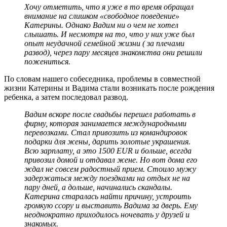
Хочу отметить, что я уже в то время обращал
внимание на слишком «свободное поведение»
Катерины. Однако Вадим ни о чем не хотел
слышать. И несмотря на то, что у них уже был
опыт неудачной семейной жизни ( за плечами
развод), через пару месяцев знакомства они решили
пожениться.
По словам нашего собеседника, проблемы в совместной
жизни Катерины и Вадима стали возникать после рождения
ребенка, а затем последовал развод.
Вадим вскоре после свадьбы перешел работать в
фирму, которая занимается международными
перевозками. Стал привозить из командировок
подарки для жены, дарить золотые украшения.
Всю зарплату, а это 1500 EUR и больше, всегда
привозил домой и отдавал жене. Но вот дома его
ждал не совсем радостный прием. Стоило мужу
задержаться между поездками на отдых не на
пару дней, а дольше, начинались скандалы.
Катерина старалась найти причину, устроить
громкую ссору и выставить Вадима за дверь. Ему
неоднократно приходилось ночевать у друзей и
знакомых.